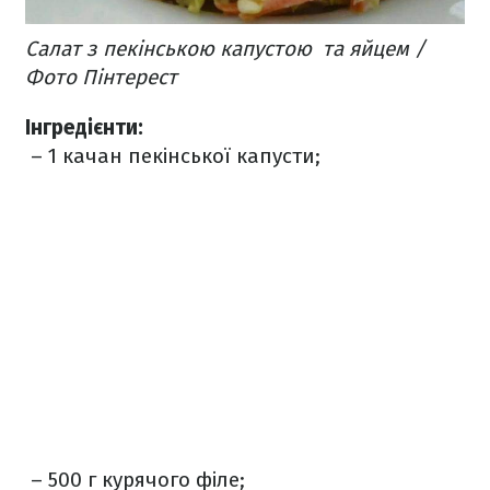
Салат з пекінською капустою та яйцем /
Фото Пінтерест
Інгредієнти:
– 1 качан пекінської капусти;
– 500 г курячого філе;