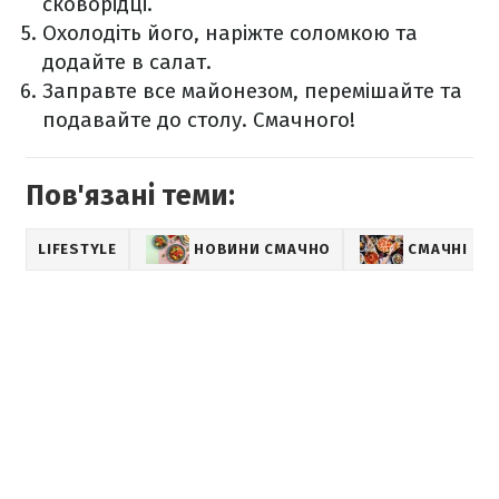
сковорідці.
Охолодіть його, наріжте соломкою та
додайте в салат.
Заправте все майонезом, перемішайте та
подавайте до столу. Смачного!
Пов'язані теми:
LIFESTYLE
НОВИНИ СМАЧНО
СМАЧНІ РЕ