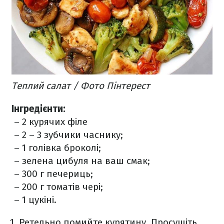
Теплий салат / Фото Пінтерест
Інгредієнти:
– 2 курячих філе
– 2 – 3 зубчики часнику;
– 1 голівка броколі;
– зелена цибуля на ваш смак;
– 300 г печериць;
– 200 г томатів чері;
– 1 цукіні.
Ретельно помийте курятину. Просушіть