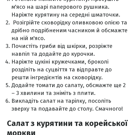
м'ясо на шарі паперового рушника.
Наріжте курятину на середні шматочки.
Розігрійте сковорідку оливковою олією та
дрібно подрібненим часником й обсмажте
на ній м'ясо.
Почистіть гриби від шкірки, розріжте
навпіл та додайте до курочки.
Наріжте цукіні кружечками, броколі
розділіть на суцвіття та відправте до
решти інгредієнтів на сковорідку.
Додайте томати до салату, обсмажте ще 2
– 3 хвилини та зніміть з плити.
Викладіть салат на тарілку, посоліть
зверху та подавайте до столу. Смачного!
Салат з курятини та корейської
моркви