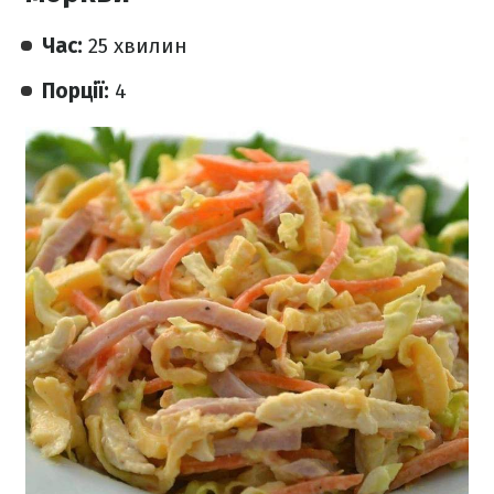
Час:
25 хвилин
Порції:
4