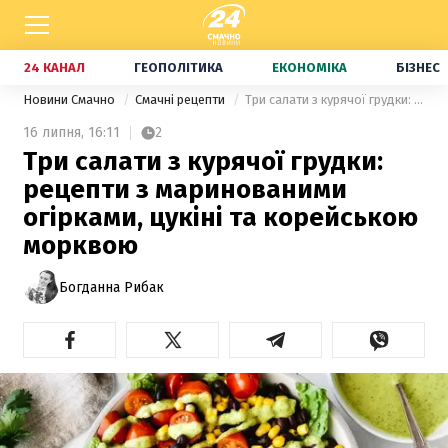
24 КАНАЛ
ГЕОПОЛІТИКА
ЕКОНОМІКА
БІЗНЕС
Новини Смачно
Смачні рецепти
Три салати з курячої грудки: рецепти з маринованими огірками, цукіні та корейською морквою
16 липня,
16:11
2
Три салати з курячої грудки:
рецепти з маринованими
огірками, цукіні та корейською
морквою
Богданна Рибак