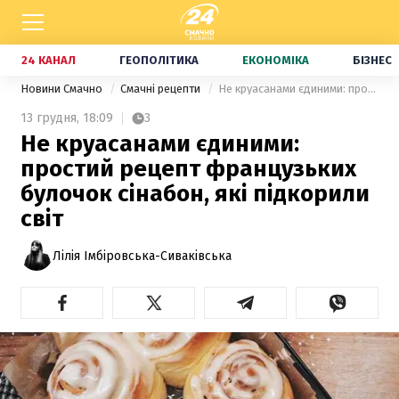
24 КАНАЛ
ГЕОПОЛІТИКА
ЕКОНОМІКА
БІЗНЕС
Новини Смачно
Смачні рецепти
Не круасанами єдиними: простий рецепт французьких булочок сінабон, які підкорили світ
13 грудня,
18:09
3
Не круасанами єдиними:
простий рецепт французьких
булочок сінабон, які підкорили
світ
Лілія Імбіровська-Сиваківська