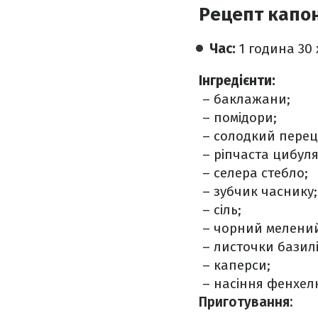
Рецепт капо
Час:
1 година 30
Інгредієнти:
– баклажани;
– помідори;
– солодкий перец
– ріпчаста цибуля
– селера стебло;
– зубчик часнику;
– сіль;
– чорний мелений
– листочки базилі
– каперси;
– насіння фенхел
Приготування: