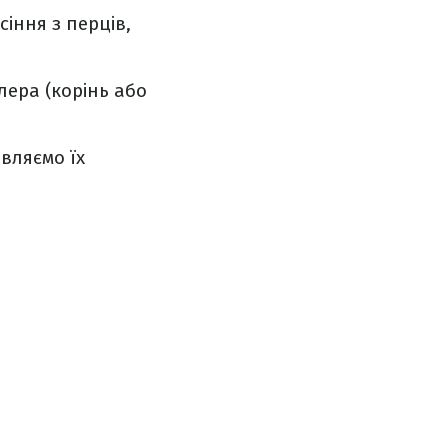
іння з перців,
лера (корінь або
вляємо їх