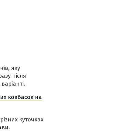
ів, яку
разу після
варіанті.
чих ковбасок на
різних куточках
ави.