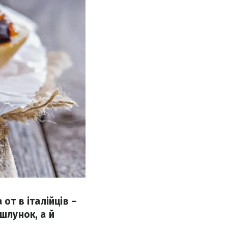
 от в італійців –
шлунок, а й