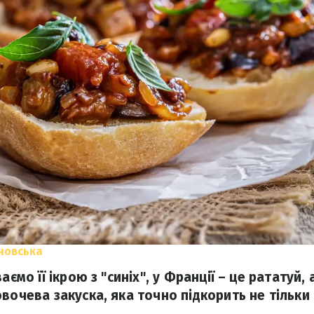
новська
аємо її ікрою з "синіх", у Франції – це рататуй, а
вочева закуска, яка точно підкорить не тільки 