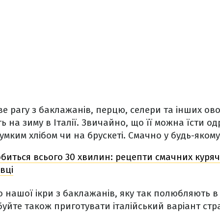
е рагу з баклажанів, перцю, селери та інших овоч
 на зиму в Італії. Звичайно, що її можна їсти од
мким хлібом чи на брускеті. Смачно у будь-якому 
биться всього 30 хвилин: рецепти смачних куря
вці
 нашої ікри з баклажанів, яку так полюбляють в 
буйте також приготувати італійський варіант стр