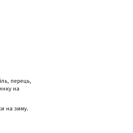
іль, перець,
инку на
и на зиму.