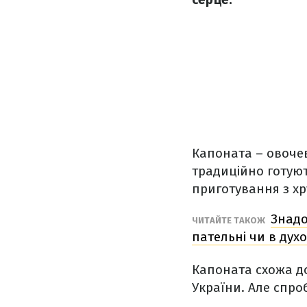
Капоната – овочев
традиційно готують
приготування з хру
Знадо
ЧИТАЙТЕ ТАКОЖ
пательні чи в духо
Капоната схожа до
України. Але спро