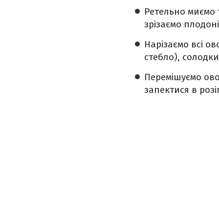
Ретельно миємо 
зрізаємо плодон
Нарізаємо всі ов
стебло), солодки
Перемішуємо овоч
запектися в розіг