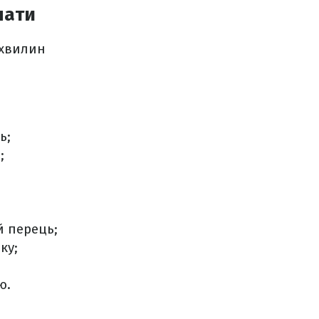
нати
 хвилин
ь;
;
 перець;
ку;
ю.