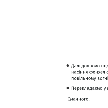
Далі додаємо под
насіння фенхелю
повільному вогні
Перекладаємо у м
Смачного!