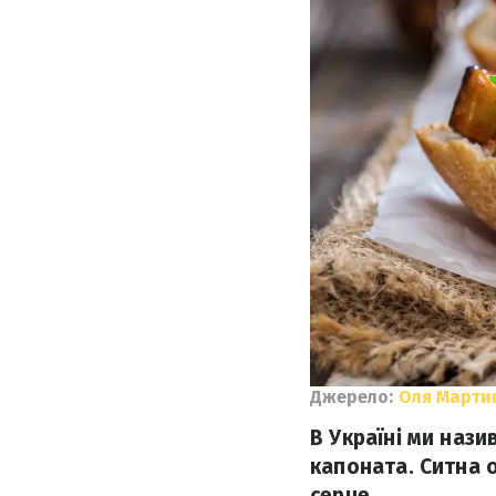
Джерело:
Оля Марти
В Україні ми назив
капоната. Ситна о
серце.