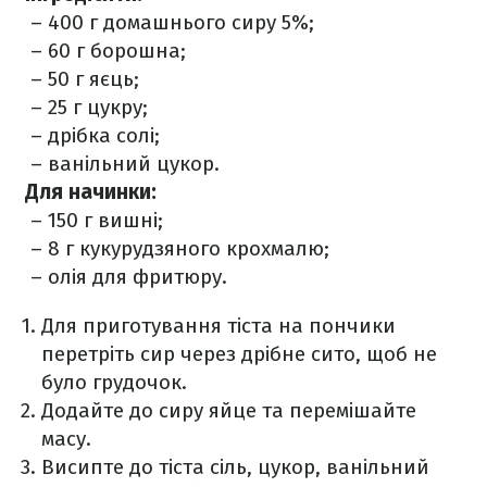
– 400 г домашнього сиру 5%;
– 60 г борошна;
– 50 г яєць;
– 25 г цукру;
– дрібка солі;
– ванільний цукор.
Для начинки:
– 150 г вишні;
– 8 г кукурудзяного крохмалю;
– олія для фритюру.
Для приготування тіста на пончики
перетріть сир через дрібне сито, щоб не
було грудочок.
Додайте до сиру яйце та перемішайте
масу.
Висипте до тіста сіль, цукор, ванільний