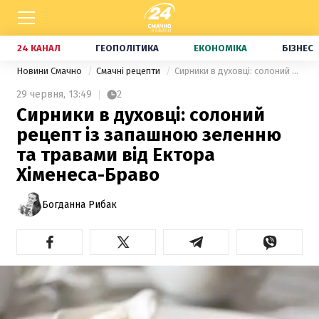
24 КАНАЛ
ГЕОПОЛІТИКА
ЕКОНОМІКА
БІЗНЕС
Новини Смачно
Смачні рецепти
Сирники в духовці: солоний рецепт із запашною зеленню та травами від Ектора Хіменеса-Браво
29 червня,
13:49
2
Сирники в духовці: солоний
рецепт із запашною зеленню
та травами від Ектора
Хіменеса-Браво
Богданна Рибак