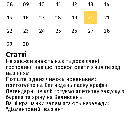
08
09
10
11
12
13
14
15
16
17
18
19
20
21
22
23
24
25
26
27
28
29
30
Статті
Не завжди знають навіть досвідчені
господині: навіщо проколювати яйця перед
варінням
Потіште рідних чимось новеньким:
приготуйте на Великдень паску крафін
Легендарні цвіклі: готуємо апетитну закуску з
буряка та хріну на Великдень
Ваші крашанки запам'ятають назавжди:
"діамантовий" варіант