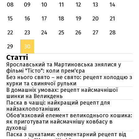
08
09
10
11
12
13
14
15
16
17
18
19
20
21
22
23
24
25
26
27
28
29
30
Статті
Ярославський та Мартиновська знялися у
фільмі "Тісто": коли прем'єра
Без нього свято – не свято: рецепт холодцю з
курки та свинячої рульки
В домашніх умовах: рецепт найсмачнішої
шинки на Великдень
Паска в чашці: найкращий рецепт для
найзаклопотаніших
Обов'язковий елемент великоднього кошика:
як приготувати найсмачнішу ковбасу в
духовці
Паска з цукатами: елементарний рецепт від