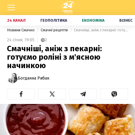
24 КАНАЛ
ГЕОПОЛІТИКА
ЕКОНОМІКА
БІЗНЕС
Новини Смачно
Смачні рецепти
Смачніші, аніж з пекарні: готуємо роліні з м'ясною начинкою
24 січня,
19:05
2
Смачніші, аніж з пекарні:
готуємо роліні з м'ясною
начинкою
Богданна Рибак