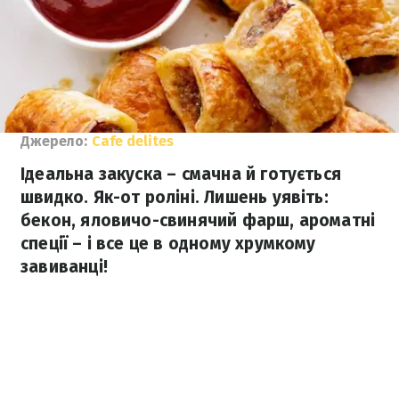
Джерело:
Сafe delites
Ідеальна закуска – смачна й готується
швидко. Як-от роліні. Лишень уявіть:
бекон, яловичо-свинячий фарш, ароматні
спеції – і все це в одному хрумкому
завиванці!