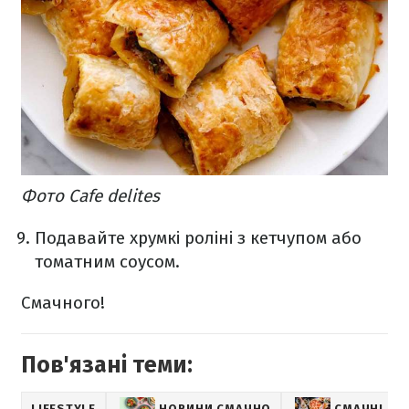
Фото Cafe delites
Подавайте хрумкі роліні з кетчупом або
томатним соусом.
Смачного!
Пов'язані теми:
LIFESTYLE
НОВИНИ СМАЧНО
СМАЧНІ РЕ