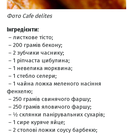
Фото Cafe delites
Інгредієнти:
– листкове тісто;
– 200 грамів бекону;
– 2 зубчики часнику;
– 1 ріпчаста цибулина;
– 1 невелика морквина;
– 1 стебло селери;
– 1 чайна ложка меленого насіння
фенхелю;
– 250 грамів свинячого фаршу;
– 250 грамів яловичого фаршу;
– ½ склянки панірувальних сухарів;
– 1 сире куряче яйце;
– 2 столові ложки соусу барбекю;