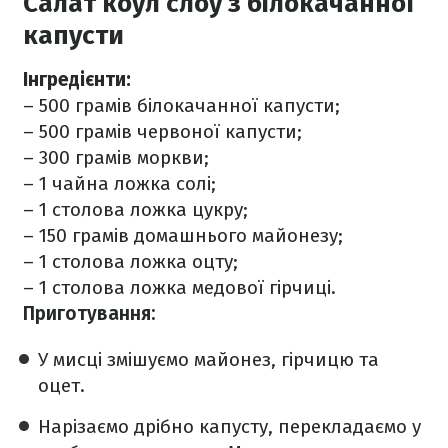
Салат коул слоу з білокачанної
капусти
Інгредієнти:
– 500 грамів білокачанної капусти;
– 500 грамів червоної капусти;
– 300 грамів моркви;
– 1 чайна ложка солі;
– 1 столова ложка цукру;
– 150 грамів домашнього майонезу;
– 1 столова ложка оцту;
– 1 столова ложка медової гірчиці.
Приготування:
У мисці змішуємо майонез, гірчицю та
оцет.
Нарізаємо дрібно капусту, перекладаємо у