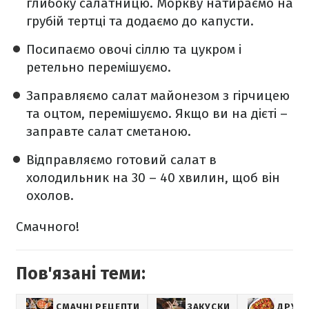
глибоку салатницю. Моркву натираємо на
грубій тертці та додаємо до капусти.
Посипаємо овочі сіллю та цукром і
ретельно перемішуємо.
Заправляємо салат майонезом з гірчицею
та оцтом, перемішуємо. Якщо ви на дієті –
заправте салат сметаною.
Відправляємо готовий салат в
холодильник на 30 – 40 хвилин, щоб він
охолов.
Смачного!
Пов'язані теми:
СМАЧНІ РЕЦЕПТИ
ЗАКУСКИ
ДРУГІ