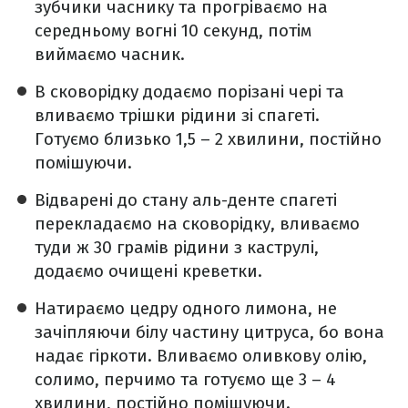
зубчики часнику та прогріваємо на
середньому вогні 10 секунд, потім
виймаємо часник.
В сковорідку додаємо порізані чері та
вливаємо трішки рідини зі спагеті.
Готуємо близько 1,5 – 2 хвилини, постійно
помішуючи.
Відварені до стану аль-денте спагеті
перекладаємо на сковорідку, вливаємо
туди ж 30 грамів рідини з каструлі,
додаємо очищені креветки.
Натираємо цедру одного лимона, не
зачіпляючи білу частину цитруса, бо вона
надає гіркоти. Вливаємо оливкову олію,
солимо, перчимо та готуємо ще 3 – 4
хвилини, постійно помішуючи.