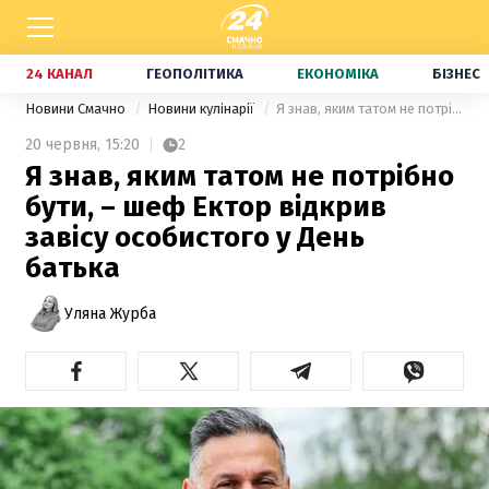
24 КАНАЛ
ГЕОПОЛІТИКА
ЕКОНОМІКА
БІЗНЕС
Новини Смачно
Новини кулінарії
Я знав, яким татом не потрібно бути, – шеф Ектор відкрив завісу особистого у День батька
20 червня,
15:20
2
Я знав, яким татом не потрібно
бути, – шеф Ектор відкрив
завісу особистого у День
батька
Уляна Журба