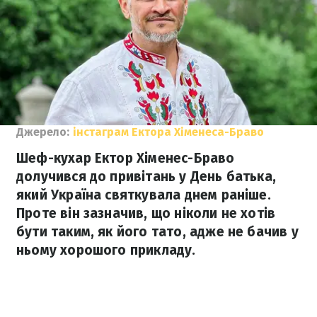
Джерело:
інстаграм Ектора Хіменеса-Браво
Шеф-кухар Ектор Хіменес-Браво
долучився до привітань у День батька,
який Україна святкувала днем раніше.
Проте він зазначив, що ніколи не хотів
бути таким, як його тато, адже не бачив у
ньому хорошого прикладу.