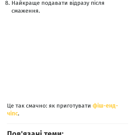
Найкраще подавати відразу після
смаження.
Це так смачно: як приготувати
фіш-енд-
чіпс
.
Пов'язані теми: