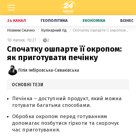
24 КАНАЛ
ГЕОПОЛІТИКА
ЕКОНОМІКА
БІЗНЕС
Новини Смачно
Кулінарний гід
Спочатку ошпарте її окропом: як приготувати печінку
10 липня,
10:27
2
Спочатку ошпарте її окропом:
як приготувати печінку
Лілія Імбіровська-Сиваківська
ОСНОВНІ ТЕЗИ
Печінка – доступний продукт, який можна
готувати багатьма способами.
Обробка окропом перед готуванням
допомагає позбутися гіркоти та скорочує
час приготування.