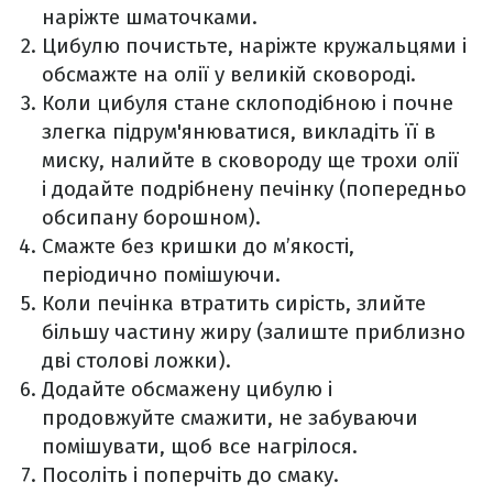
наріжте шматочками.
Цибулю почистьте, наріжте кружальцями і
обсмажте на олії у великій сковороді.
Коли цибуля стане склоподібною і почне
злегка підрум'янюватися, викладіть її в
миску, налийте в сковороду ще трохи олії
і додайте подрібнену печінку (попередньо
обсипану борошном).
Смажте без кришки до м’якості,
періодично помішуючи.
Коли печінка втратить сирість, злийте
більшу частину жиру (залиште приблизно
дві столові ложки).
Додайте обсмажену цибулю і
продовжуйте смажити, не забуваючи
помішувати, щоб все нагрілося.
Посоліть і поперчіть до смаку.