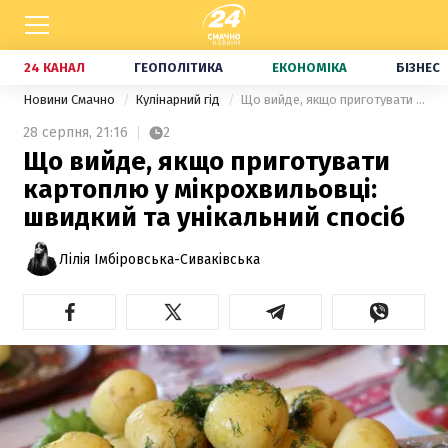
24 КАНАЛ
ГЕОПОЛІТИКА
ЕКОНОМІКА
БІЗНЕС
Новини Смачно
Кулінарний гід
Що вийде, якщо приготувати картоплю у мікрохвильовці: швидкий та унікальний спосіб
28 серпня,
21:16
2
Що вийде, якщо приготувати
картоплю у мікрохвильовці:
швидкий та унікальний спосіб
Лілія Імбіровська-Сиваківська