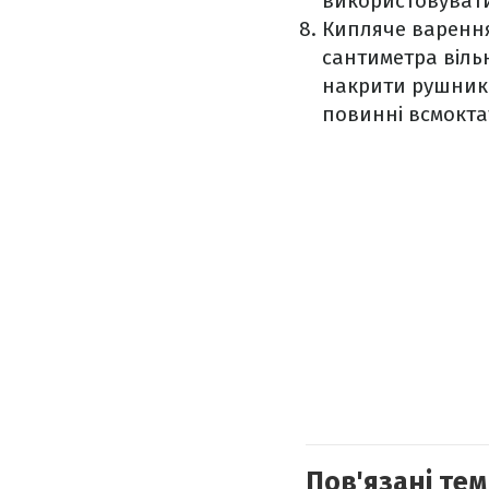
використовувати 
Кипляче варення
сантиметра вільн
накрити рушнико
повинні всмоктат
Пов'язані тем