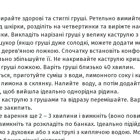
райте здорові та стиглі груші. Ретельно вимийте 
ід шкірки, розділіть на четвертинки та виріжте на
и. Викладіть нарізані груші у велику каструлю з
цукор (якщо груші дуже солодкі, можете додати м
 дерев'яною ложкою. Спочатку встановіть конфо
ільно збільшуйте її. Не накривайте каструлю кри
 груші ложкою. Варіть груші близько 40 хвилин.
ься, приготуйте суміш з води, лимонного соку і 
о лимона в склянку. Налийте воду, а потім додайт
, щоб вийшла ідеально однорідна рідина.
у каструлю з грушами та відразу перемішайте. Ва
е закипить.
 варення ще 2 – 3 хвилини і вимкніть (воно пови
имкніть та розкладіть по банках. Ідеально підійд
ямо з духовки або з каструлі з киплячою водою. 