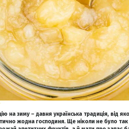
e
ю на зиму – давня українська традиція, від як
тично жодна господиня. Ще ніколи не було так
врожай апетитних фруктів, а й мати про запас 