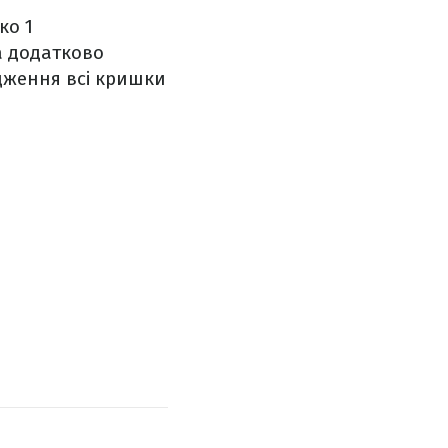
ко 1
а додатково
дження всі кришки