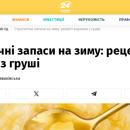
ФІНАНСИ
ІНВЕСТИЦІЇ
НЕРУХОМІСТЬ
ПРАВ
ий гід
Стратегічні запаси на зиму: рецепт варення з груші
чні запаси на зиму: рец
з груші
иваківська