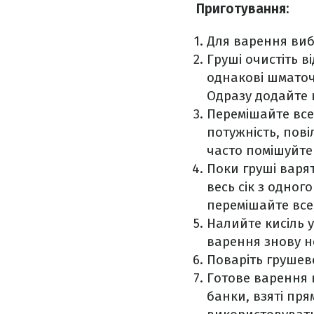
Приготування:
Для варення виби
Груші очистіть в
однакові шматочк
Одразу додайте 
Перемішайте все
потужність, пов
часто помішуйте
Поки груші варят
весь сік з одног
перемішайте все
Налийте кисіль 
варення знову н
Поваріть грушеве
Готове варення в
банки, взяті пр