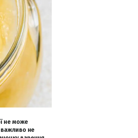
ої не може
 важливо не
баночку варення,