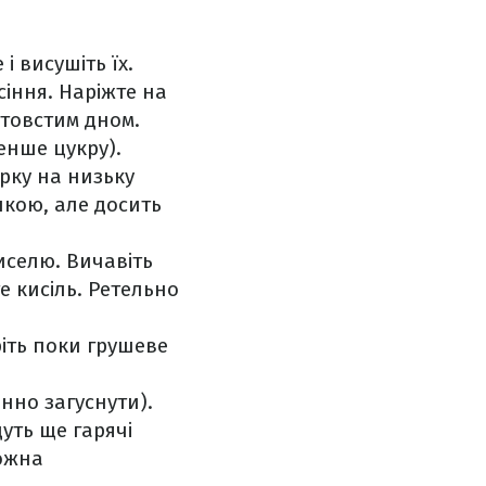
і висушіть їх.
сіння. Наріжте на
 товстим дном.
енше цукру).
рку на низьку
шкою, але досить
киселю. Вичавіть
е кисіль. Ретельно
ріть поки грушеве
нно загуснути).
уть ще гарячі
Можна