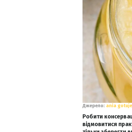
Джерело:
ania gotuj
Робити консерваці
відмовитися прак
тільки зберегти 