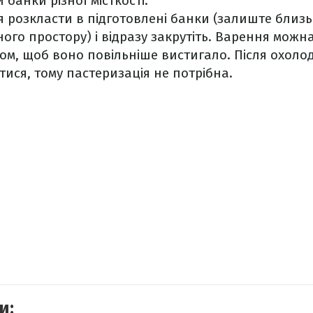
банки різної місткості.
 розкласти в підготовлені банки (залиште близь
ого простору) і відразу закрутіть. Варення можн
м, щоб воно повільніше вистигало. Після охоло
ися, тому пастеризація не потрібна.
и: