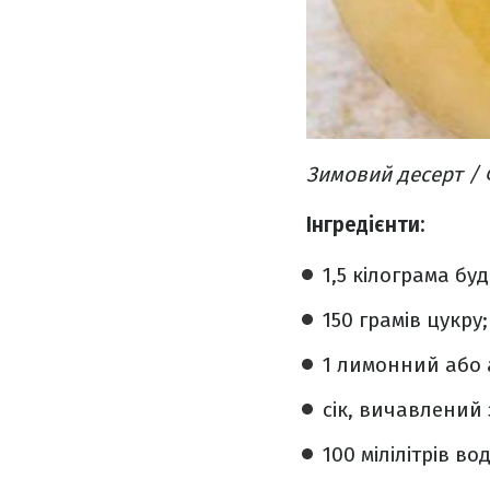
Зимовий десерт / 
Інгредієнти:
1,5 кілограма бу
150 грамів цукру;
1 лимонний або 
сік, вичавлений 
100 мілілітрів во