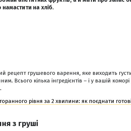
 намастити на хліб.
й рецепт грушевого варення, яке виходить густ
м. Всього кілька інгредієнтів – і у вашій коморі
.
торанного рівня за 2 хвилини: як поєднати готові
ня з груші