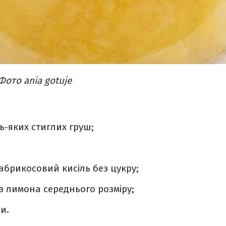
Фото ania gotuje
дь-яких стиглих груш;
абрикосовий кисіль без цукру;
з лимона середнього розміру;
ди.