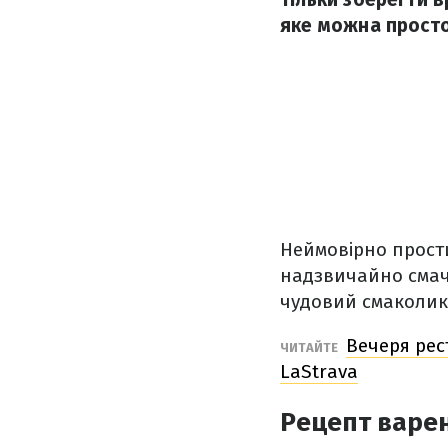
яке можна просто
Неймовірно прости
надзвичайно смачни
чудовий смаколик
Вечеря рес
ЧИТАЙТЕ
LaStrava
Рецепт варен