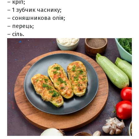
– кріп;
– 1 зубчик часнику;
– соняшникова олія;
– перець;
– сіль.