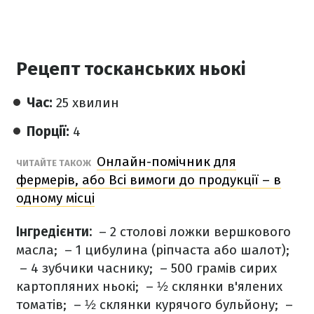
Рецепт тосканських ньокі
Час:
25 хвилин
Порції:
4
Онлайн-помічник для
ЧИТАЙТЕ ТАКОЖ
фермерів, або Всі вимоги до продукції – в
одному місці
Інгредієнти:
– 2 столові ложки вершкового
масла;
– 1 цибулина (ріпчаста або шалот);
– 4 зубчики часнику;
– 500 грамів сирих
картопляних ньокі;
– ½ склянки в'ялених
томатів;
– ½ склянки курячого бульйону;
–