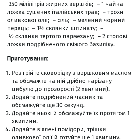
350 мілілітрів жирних вершків;
– 1 чайна
ложка сушених італійських трав;
– трохи
оливкової олії;
– сіль;
– мелений чорний
перець;
– 1½ склянки шпинату;
–
½ склянки тертого пармезану;
– 2 столові
ложки подрібненого свіжого базиліку.
Приготування:
Розігрійте сковорідку з вершковим маслом
та обсмажте на ній дрібно нарізану
цибулю до прозорості (2 хвилини).
Додайте подрібнений часник та
обсмажуйте ще 30 секунд.
Додайте ньокі й обсмажуйте їх протягом 1
хвилини.
Додайте в’ялені помідори, трішки
оливкової олії й готуйте ще 1 хвилину.