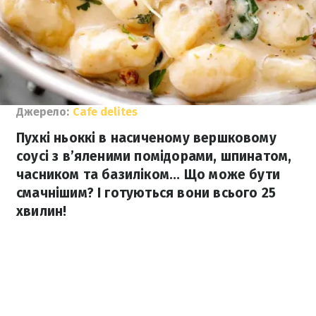
Джерело:
Сafe delites
Пухкі ньоккі в насиченому вершковому
соусі з в’яленими помідорами, шпинатом,
часником та базиліком... Що може бути
смачнішим? І готуються вони всього 25
хвилин!