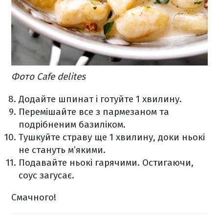
Фото Cafe delites
Додайте шпинат і готуйте 1 хвилину.
Перемішайте все з пармезаном та
подрібненим базиліком.
Тушкуйте страву ще 1 хвилину, доки ньокі
не стануть м’якими.
Подавайте ньокі гарячими. Остигаючи,
соус загусає.
Смачного!