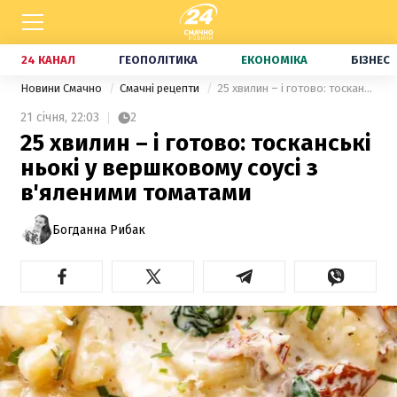
24 КАНАЛ
ГЕОПОЛІТИКА
ЕКОНОМІКА
БІЗНЕС
Новини Смачно
Смачні рецепти
25 хвилин – і готово: тосканські ньокі у вершковому соусі з в'яленими томатами
21 січня,
22:03
2
25 хвилин – і готово: тосканські
ньокі у вершковому соусі з
в'яленими томатами
Богданна Рибак