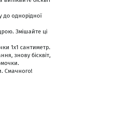
у до однорідної
рою. Змішайте ці
чки 1х1 сантиметр.
ня, знову бісквіт,
рмочки.
и. Смачного!