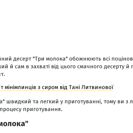
ний десерт "Три молока" обожнюють всі поцінов
й й сам в захваті від цього смачного десерту й
т.
т мінімлинців з сиром від Тані Литвинової
а" швидкий та легкий у приготуванні, тому ви з 
 процесу приготування.
молока"