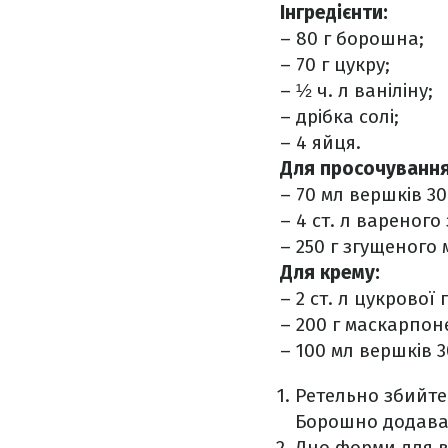
Інгредієнти:
– 80 г борошна;
– 70 г цукру;
– ½ ч. л ваніліну;
– дрібка солі;
– 4 яйця.
Для просочування 
– 70 мл вершків 30
– 4 ст. л вареного
– 250 г згущеного 
Для крему:
– 2 ст. л цукрової 
– 200 г маскарпон
– 100 мл вершків 3
Ретельно збийте 
Борошно додавай
Дно форми для ви