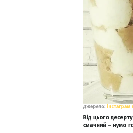
Джерело:
інстаграм
Від цього десерт
смачний – нумо г