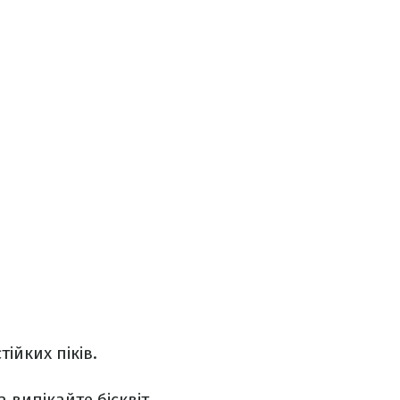
ійких піків.
 випікайте бісквіт