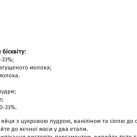
бісквіту:
-33%;
 згущеного молока;
молока.
пудри;
е;
0-33%.
яйця з цукровою пудрою, ваніліном та сіллю до ст
те до яєчної маси у два етапи.
пікання вистеліть пергаментом, вилийте тісто та