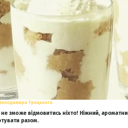
 Володимира Троцького
у не зможе відмовитись ніхто! Ніжний, ароматн
отувати разом.