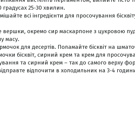
0 градусах 25-30 хвилин.
змішайте всі інгредієнти для просочування бісквіт
е вершки, окремо сир маскарпоне з цукровою пуд
ну масу.
рмочок для десертів. Поламайте бісквіт на шмато
очки бісквіт, сирний крем та крем для просочуван
ування та сирний крем – так до самого верху фо
відправте відпочити в холодильник на 3-4 годин