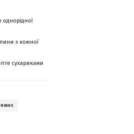
о однорідної
илини з кожної
ипте сухариками
DRINKS