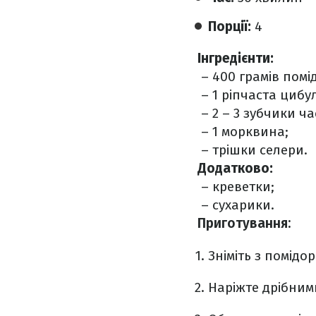
Порції:
4
Інгредієнти:
– 400 грамів помід
– 1 ріпчаста цибу
– 2 – 3 зубчики ча
– 1 морквина;
– трішки селери.
Додатково:
– креветки;
– сухарики.
Приготування:
Зніміть з помідор
Наріжте дрібним