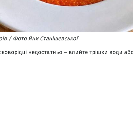
рів / Фото Яни Станішевської
сковорідці недостатньо – влийте трішки води аб