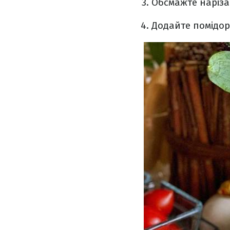
Обсмажте нарізан
Додайте помідор