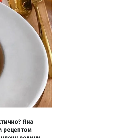
ієтично? Яна
ам рецептом
 члену родини.