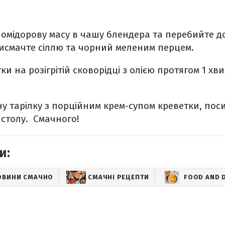
омідорову масу в чашу блендера та перебийте д
рисмачте сіллю та чорний меленим перцем.
и на розігрітій сковорідці з олією протягом 1 хв
ну тарілку з порційним крем-супом креветки, пос
 столу. Смачного!
и:
ОВИНИ СМАЧНО
СМАЧНІ РЕЦЕПТИ
FOOD AND 