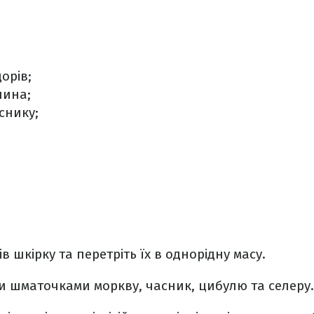
орів;
лина;
снику;
ів шкірку та перетріть їх в однорідну масу.
и шматочками моркву, часник, цибулю та селеру.