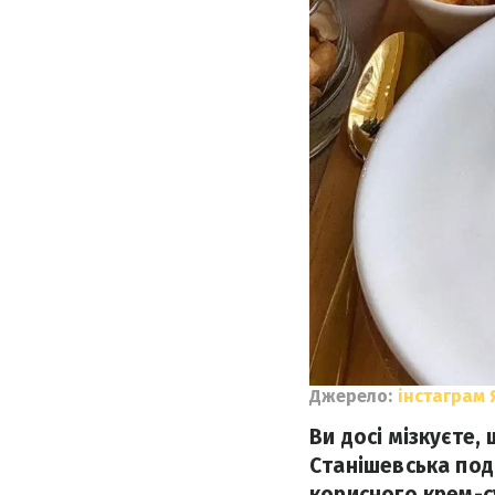
Джерело:
інстаграм 
Ви досі мізкуєте,
Станішевська поді
корисного крем-с