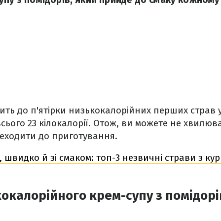
ить до п'ятірки низькокалорійних перших страв у 
всього 23 кілокалорії. Отож, ви можете не хвилюв
ереходити до приготування.
, швидко й зі смаком: топ-3 незвичні страви з ку
окалорійного крем-супу з помідорі