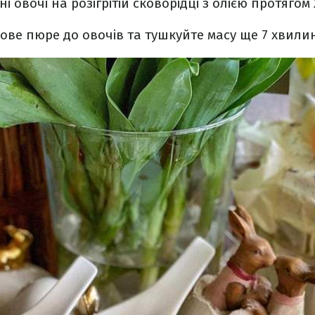
і овочі на розігрітій сковорідці з олією протягом 
ове пюре до овочів та тушкуйте масу ще 7 хвили