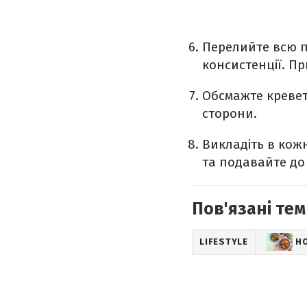
Перелийте всю п
консистенції. П
Обсмажте креветк
сторони.
Викладіть в кож
та подавайте до
Пов'язані тем
LIFESTYLE
Н