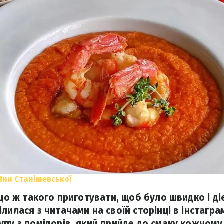
Яни Станішевської
 що ж такого приготувати, щоб було швидко і д
лилася з читачами на своїй сторінці в інстагр
упу з помідорів, який прийде до смаку кожному