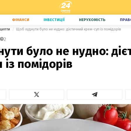
ФІНАНСИ
ІНВЕСТИЦІЇ
НЕРУХОМІСТЬ
ПРАВ
ецепти
Щоб худнути було не нудно: дієтичний крем-суп із помідорів
2
ути було не нудно: ді
 із помідорів