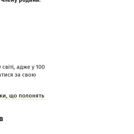
світі, адже у 100
атися за свою
рки, що полонять
в