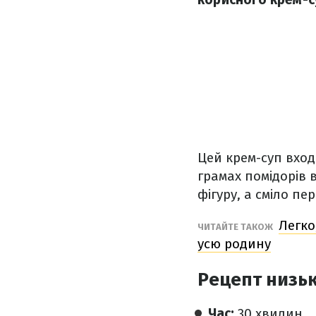
Цей крем-суп вход
грамах помідорів 
фігуру, а сміло п
Легко
ЧИТАЙТЕ ТАКОЖ
усю родину
Рецепт низьк
Час:
30 хвилин