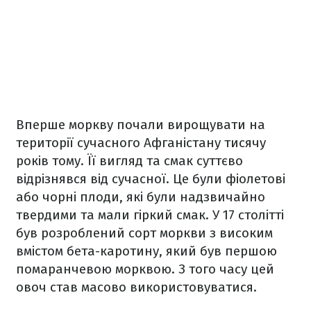
Вперше моркву почали вирощувати на
території сучасного Афганістану тисячу
років тому. Її вигляд та смак суттєво
відрізнявся від сучасної. Це були фіолетові
або чорні плоди, які були надзвичайно
твердими та мали гіркий смак. У 17 столітті
був розроблений сорт моркви з високим
вмістом бета-каротину, який був першою
помаранчевою морквою. З того часу цей
овоч став масово використовуватися.