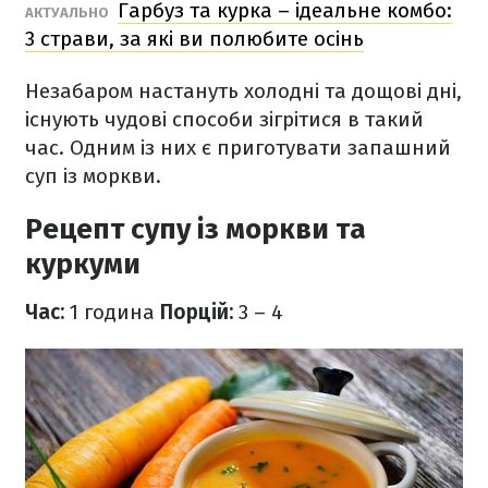
Гарбуз та курка – ідеальне комбо:
АКТУАЛЬНО
3 страви, за які ви полюбите осінь
Незабаром настануть холодні та дощові дні,
існують чудові способи зігрітися в такий
час. Одним із них є приготувати запашний
суп із моркви.
Рецепт супу із моркви та
куркуми
Час:
1 година
Порцій:
3 – 4