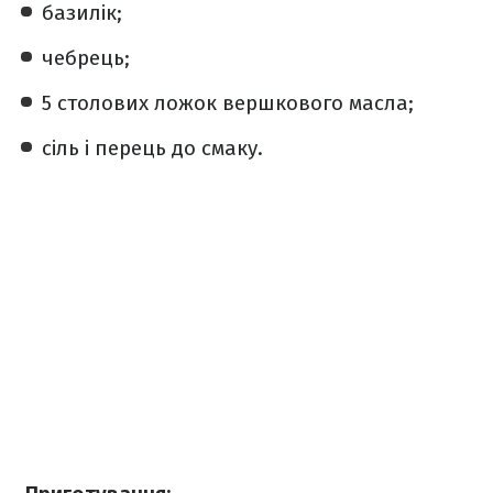
базилік;
чебрець;
5 столових ложок вершкового масла;
сіль і перець до смаку.