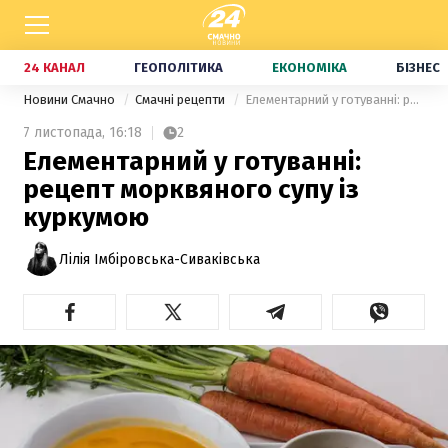
24 КАНАЛ
ГЕОПОЛІТИКА
ЕКОНОМІКА
БІЗНЕС
Новини Смачно
Смачні рецепти
Елементарний у готуванні: рецепт морквяного супу із куркумою
7 листопада,
16:18
2
Елементарний у готуванні:
рецепт морквяного супу із
куркумою
Лілія Імбіровська-Сиваківська