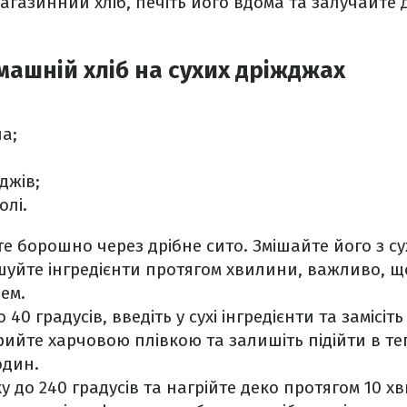
агазинний хліб, печіть його вдома та залучайте
машній хліб на сухих дріжджах
на;
джів;
олі.
те борошно через дрібне сито. Змішайте його з 
ішуйте інгредієнти протягом хвилини, важливо, 
ем.
 40 градусів, введіть у сухі інгредієнти та замісіть 
рийте харчовою плівкою та залишіть підійти в те
один.
ку до 240 градусів та нагрійте деко протягом 10 х