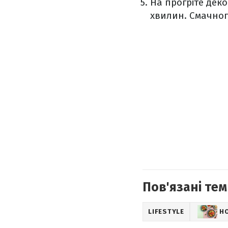
На прогріте деко
хвилин. Смачног
Пов'язані тем
LIFESTYLE
Н