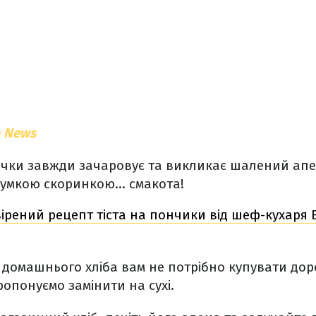
 News
ічки завжди зачаровує та викликає шалений апе
хрумкою скоринкою… смакота!
ірений рецепт тіста на пончики від шеф-кухаря
домашнього хліба вам не потрібно купувати дорог
ропонуємо замінити на сухі.