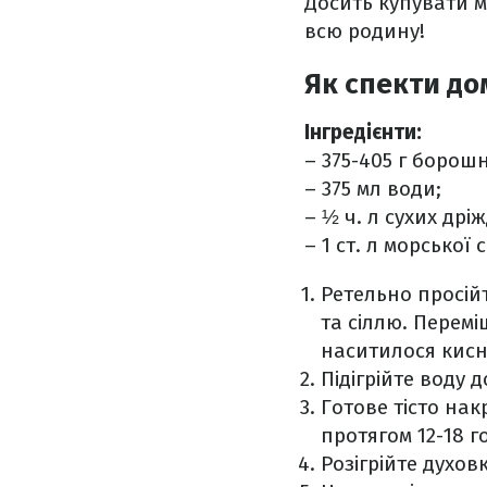
Досить купувати м
всю родину!
Як спекти до
Інгредієнти:
– 375-405 г борош
– 375 мл води;
– ½ ч. л сухих дріж
– 1 ст. л морської с
Ретельно просій
та сіллю. Перем
наситилося кисн
Підігрійте воду до
Готове тісто нак
протягом 12-18 г
Розігрійте духов