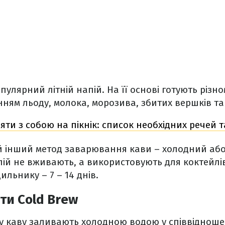
улярний літній напій. На її основі готують різно
нням льоду, молока, морозива, збитих вершків та 
яти з собою на пікнік: список необхідних речей т
 інший метод заварювання кави – холодний або 
пій не вживають, а використовують для коктейлів
ильнику – 7 – 14 днів.
ти Cold Brew
у каву заливають холодною водою у співвідношен