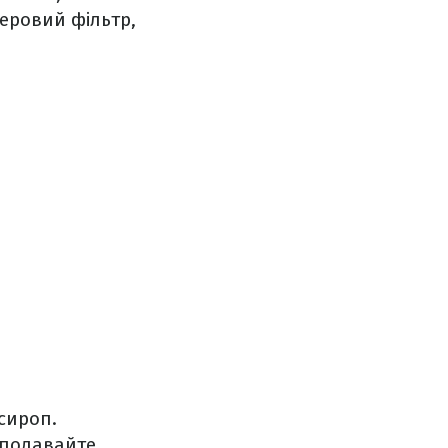
перовий фільтр,
сироп.
 подавайте.