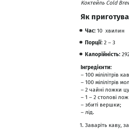
Коктейль Cold Bre
Як приготув
Час:
10 хвилин
Порції:
2 – 3
Калорійність:
29
Інгредієнти:
– 100 мілілітрів ка
– 100 мілілітрів мо
– 2 чайні ложки цу
– 1 – 2 столові л
– збиті вершки;
– лід.
Заваріть каву, 