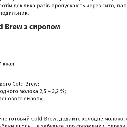
 потім декілька разів пропускають через сито, па
олодильник.
d Brew з сиропом
7
ккал
ового Cold Brew;
лодного молока 2,5 – 3,2 %;
ленового сиропу;
йте готовий Cold Brew, додайте холодне молоко, 
кубики льоду. Не забудьте про соломинки, одразу