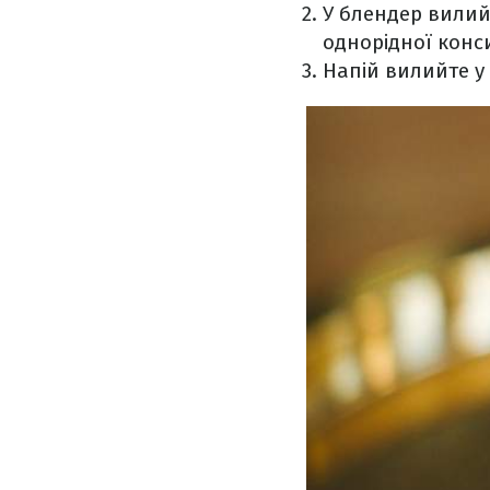
У блендер вилийт
однорідної конси
Напій вилийте у