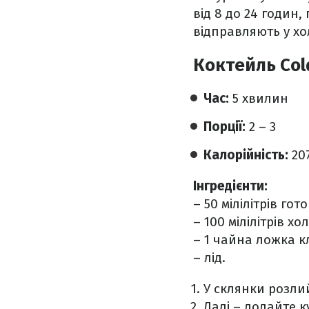
від 8 до 24 годин,
відправляють у х
Коктейль Col
Час:
5 хвилин
Порції:
2 – 3
Калорійність:
20
Інгредієнти:
– 50 мілілітрів гот
– 100 мілілітрів хо
– 1 чайна ложка к
– лід.
У склянки розли
Далі – додайте 