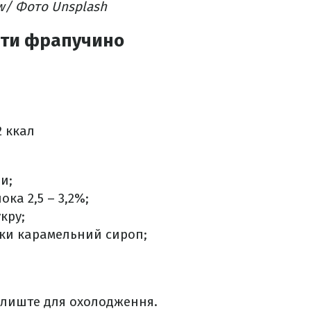
w/ Фото Unsplash
ати фрапучино
2
ккал
ви;
лока 2,5 – 3,2%;
кру;
ожки карамельний сироп;
залиште для охолодження.