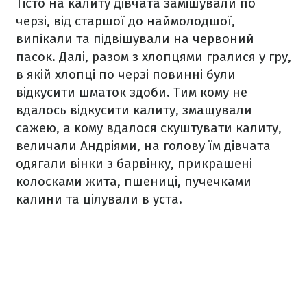
Тісто на калиту дівчата замішували по
черзі, від старшої до наймолодшої,
випікали та підвішували на червоний
пасок. Далі, разом з хлопцями гралися у гру,
в якій хлопці по черзі повинні були
відкусити шматок здоби. Тим кому не
вдалось відкусити калиту, змащували
сажею, а кому вдалося скуштувати калиту,
величали Андріями, на голову їм дівчата
одягали вінки з барвінку, прикрашені
колосками жита, пшениці, пучечками
калини та цілували в уста.