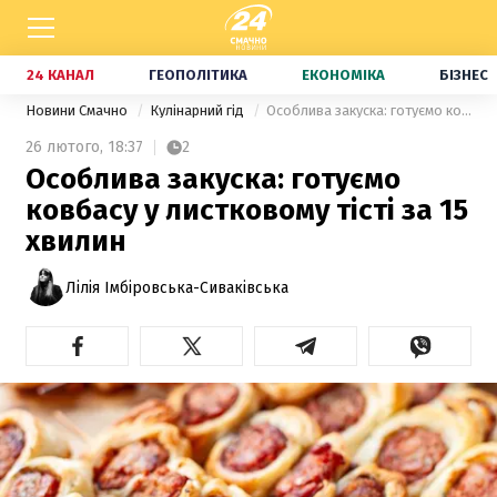
24 КАНАЛ
ГЕОПОЛІТИКА
ЕКОНОМІКА
БІЗНЕС
Новини Смачно
Кулінарний гід
Особлива закуска: готуємо ковбасу у листковому тісті за 15 хвилин
26 лютого,
18:37
2
Особлива закуска: готуємо
ковбасу у листковому тісті за 15
хвилин
Лілія Імбіровська-Сиваківська