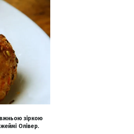
равжньою зіркою
жеймі Олівер.