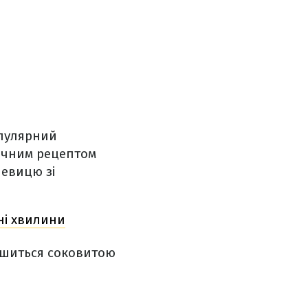
опулярний
мачним рецептом
чевицю зі
ні хвилини
лишиться соковитою