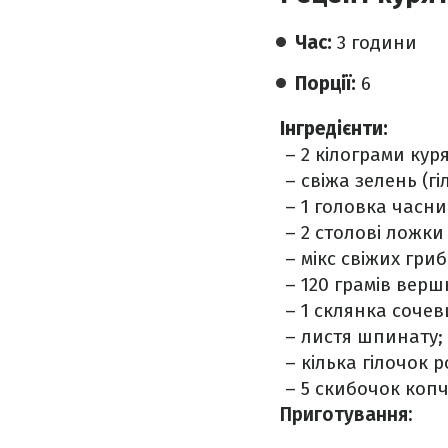
Час:
3 години
Порції:
6
Інгредієнти:
– 2 кілограми кур
– свіжа зелень (г
– 1 головка часни
– 2 столові ложки 
– мікс свіжих гриб
– 120 грамів верш
– 1 склянка сочев
– листя шпинату;
– кілька гілочок 
– 5 скибочок копч
Приготування: