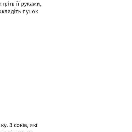
тріть її руками,
окладіть пучок
у. З соків, які