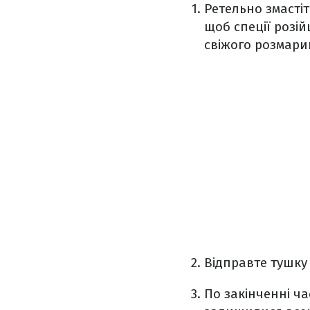
Ретельно змастіт
щоб спеції розій
свіжого розмарин
Відправте тушку 
По закінченні час