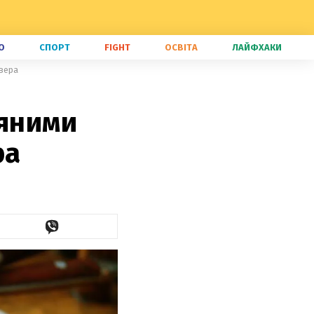
О
СПОРТ
FIGHT
ОСВІТА
ЛАЙФХАКИ
івера
ряними
ра