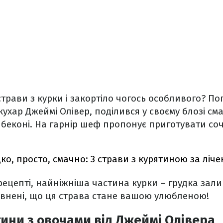
трави з курки і закортіло чогось особливого? П
ухар Джеймі Олівер, поділився у своєму блозі с
 беконі. На гарнір шеф пропонує приготувати со
о, просто, смачно: 3 страви з курятиною за ліче
рецепті, найніжніша частина курки – грудка за
евнені, що ця страва стане вашою улюбленою!
ини з овочами від Джеймі Олівера