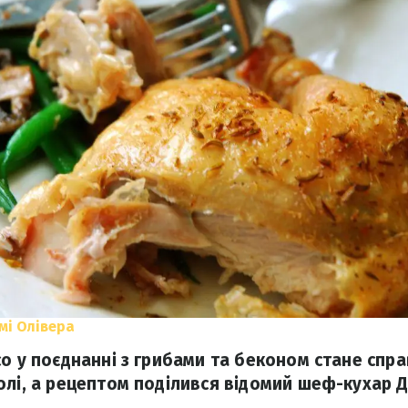
мі Олівера
со у поєднанні з грибами та беконом стане сп
олі, а рецептом поділився відомий шеф-кухар Д