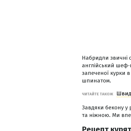
Набридли звичні с
англійський шеф-к
запеченої курки в
шпинатом.
Швидк
ЧИТАЙТЕ ТАКОЖ
Завдяки бекону у 
та ніжною. Ми вп
Рецепт курят