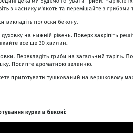
едині дека ми будемо готувати гриби. Наріжте ї
іть з часнику м'якоть та перемішайте з грибами 
ки викладіть полоски бекону.
 духовку на нижній рівень. Поверх закріпіть реші
пікайте все ще 30 хвилин.
ховки. Перекладіть гриби на загальний таріль. П
ушку. Посипте ароматною зеленню.
жете приготувати тушкований на вершковому ма
тування курки в беконі: