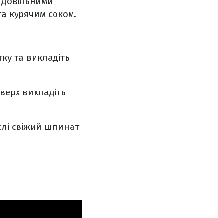
х довільними
та курячим соком.
тку та викладіть
оверх викладіть
слі свіжий шпинат