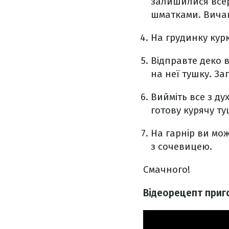
залишилися всер
шматками. Вичав
На грудинку кур
Відправте деко в
на неї тушку. За
Вийміть все з ду
готову курячу т
На гарнір ви мо
з сочевицею.
Смачного!
Відеорецепт приго