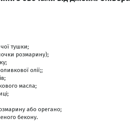
ячої тушки;
ілочки розмарину);
ку;
оливкової олії;;
ів;
кового масла;
иці;
розмарину або орегано;
еного бекону.