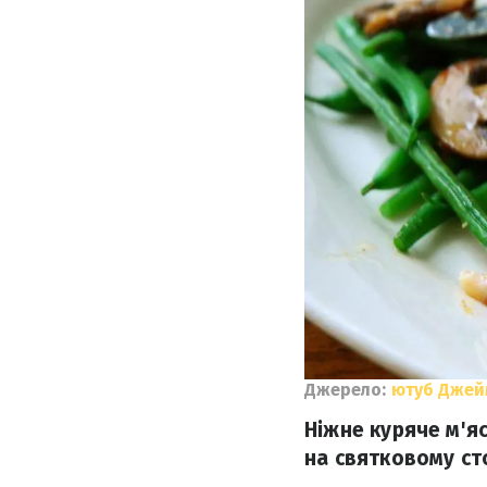
Джерело:
ютуб Джей
Ніжне куряче м'я
на святковому ст