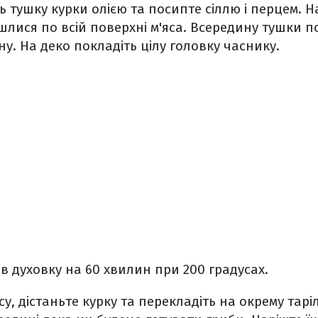
ь тушку курки олією та посипте сіллю і перцем. На
шлися по всій поверхні м'яса. Всередину тушки п
у. На деко покладіть цілу головку часнику.
в духовку на 60 хвилин при 200 градусах.
у, дістаньте курку та перекладіть на окрему тарілк