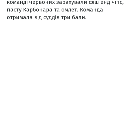
команді червоних зарахували фіш енд чіпс,
пасту Карбонара та омлет. Команда
отримала від суддів три бали.