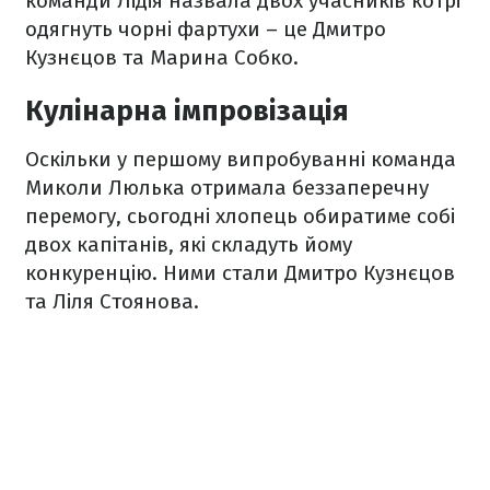
команди Лідія назвала двох учасників котрі
одягнуть чорні фартухи – це Дмитро
Кузнєцов та Марина Собко.
Кулінарна імпровізація
Оскільки у першому випробуванні команда
Миколи Люлька отримала беззаперечну
перемогу, сьогодні хлопець обиратиме собі
двох капітанів, які складуть йому
конкуренцію. Ними стали Дмитро Кузнєцов
та Ліля Стоянова.