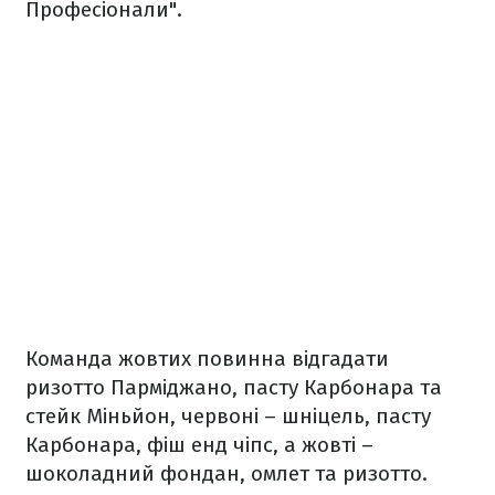
Професіонали".
Команда жовтих повинна відгадати
ризотто Парміджано, пасту Карбонара та
стейк Міньйон, червоні – шніцель, пасту
Карбонара, фіш енд чіпс, а жовті –
шоколадний фондан, омлет та ризотто.