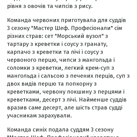
рівня з овочів та чипсів з рису.
Команда червоних приготувала для суддів
3 сезону "Мастер Шеф. Професіонали" сім
різних страв: сет "Морський вузол" з
тартару з креветки і соусу з гранату,
карпачо з креветки та лічі і соусу з
червоного перцю, чипси з мангольда і
соломки з креветки, легкий крем-суп з
мангольда і сальсою з печених перців, суп з
двох видів перцю та попкорну з
креветками, червону локшину з перцями і
креветками, десерт з лічі. Найменше суддів
вразив саме десерт, але шість страв судді
учасникам зарахували.
Команда синіх подала суддям 3 сезону