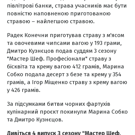
півлітрові банки, страва учасників має бути
повністю наповненою приготованою
стравою – найлегшою стравою.
Радек Конечни приготував страву з м'ясом
та овочевими чипсами вагою у 193 грами,
Дмитро Кузнєцов подав суддям 3 сезону
"Мастер Шеф. Професіонали" страву з
бісквіта та крему вагою 412 грамів, Марина
Собко подала десерт з безе та крему у 354
грамів, а Ігор Міщенко страву з крему вагою
у 426 грамів.
За підсумками битви чорних фартухів
кулінарний проєкт покинули Марина Собко
та Дмитро Кузнєцов.
Дивіться 4 випуск 3 сезону "Мастер Шеф.