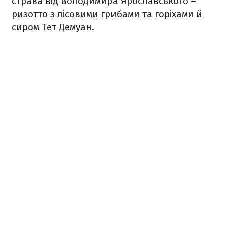
страва від Володимира Ярославського –
ризотто з лісовими грибами та горіхами й
сиром Тет Демуан.