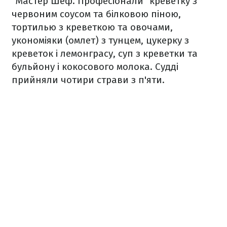
"Мастер Шеф. Професіонали" креветку з
червоним соусом та білковою піною,
тортилью з креветкою та овочами,
укономіяки (омлет) з тунцем, цукерку з
креветок і лемонграсу, суп з креветки та
бульйону і кокосового молока. Судді
прийняли чотири страви з п'яти.