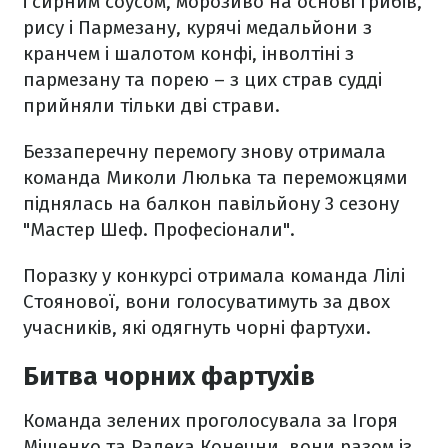
і сирним соусом, морозиво на основі грибів,
рису і Пармезану, курячі медальйони з
кранчем і шалотом конфі, інволтіні з
пармезану та порею – з цих страв судді
прийняли тільки дві страви.
Беззаперечну перемогу знову отримала
команда Миколи Люлька та переможцями
піднялась на балкон павільйону 3 сезону
"Мастер Шеф. Професіонали".
Поразку у конкурсі отримала команда Лілі
Стоянової, вони голосуватимуть за двох
учасників, які одягнуть чорні фартухи.
Битва чорних фартухів
Команда зелених проголосувала за Ігоря
Міщенко та Радека Конечни, вони разом із