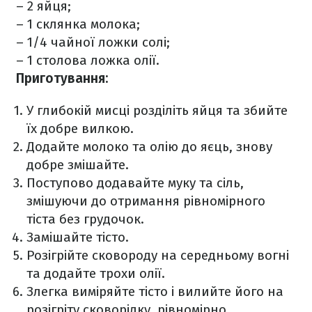
– 2 яйця;
– 1 склянка молока;
– 1/4 чайної ложки солі;
– 1 столова ложка олії.
Приготування:
У глибокій мисці розділіть яйця та збийте
їх добре вилкою.
Додайте молоко та олію до яєць, знову
добре змішайте.
Поступово додавайте муку та сіль,
змішуючи до отримання рівномірного
тіста без грудочок.
Замішайте тісто.
Розігрійте сковороду на середньому вогні
та додайте трохи олії.
Злегка виміряйте тісто і вилийте його на
розігріту сковорідку, рівномірно