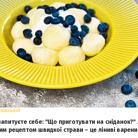
Глінської
апитуєте себе: "Що приготувати на сніданок?" 
им рецептом швидкої страви – це ліниві варен