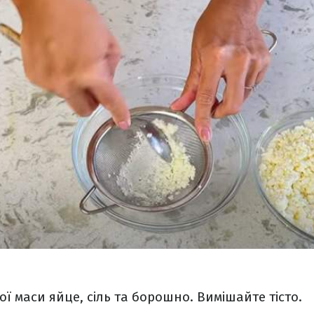
ї маси яйце, сіль та борошно. Вимішайте тісто.