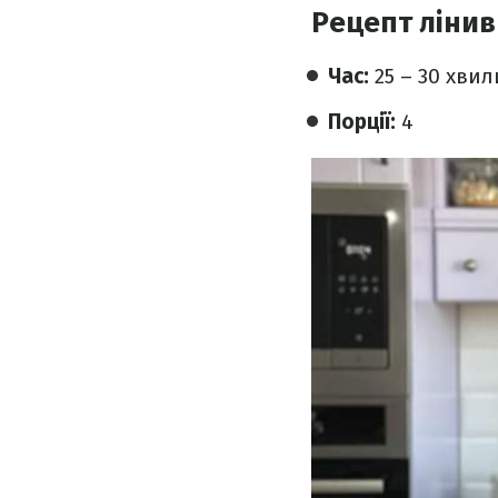
Рецепт лінив
Час:
25 – 30 хви
Порції:
4