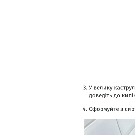
У велику каструл
доведіть до кипі
Сформуйте з сиру