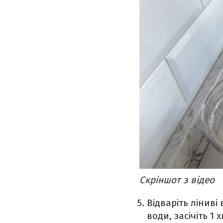
Скріншот з відео
Відваріть ліниві
води, засічіть 1