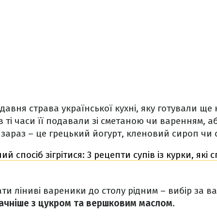
давня страва української кухні, яку готували ще
в ті часи її подавали зі сметаною чи варенням, а
зараз – це грецький йогурт, кленовий сироп чи с
ий спосіб зігрітися: 3 рецепти супів із курки, які
ати ліниві вареники до столу рідним – вибір за в
ачніше з цукром та вершковим маслом
.