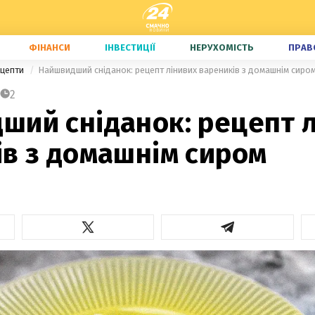
ФІНАНСИ
ІНВЕСТИЦІЇ
НЕРУХОМІСТЬ
ПРАВ
ецепти
Найшвидший сніданок: рецепт лінивих вареників з домашнім сиро
2
ший сніданок: рецепт 
ів з домашнім сиром