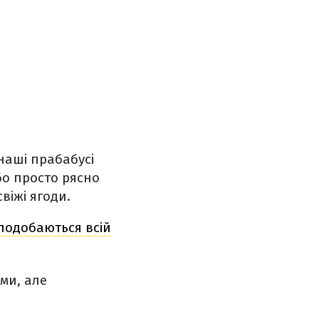
 наші прабабусі
бо просто рясно
віжі ягоди.
 сподобаються всій
ами, але