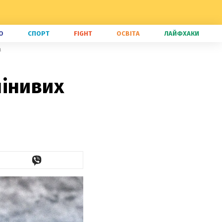
О
СПОРТ
FIGHT
ОСВІТА
ЛАЙФХАКИ
м
лінивих