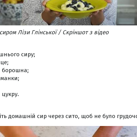
сиром Лізи Глінської / Скріншот з відео
шнього сиру;
це;
а борошна;
 манки;
 цукру.
іть домашній сир через сито, щоб не було грудоч