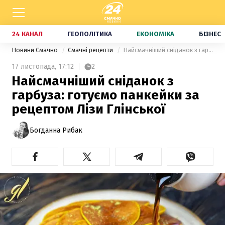
24 КАНАЛ
ГЕОПОЛІТИКА
ЕКОНОМІКА
БІЗНЕС
Новини Смачно
Смачні рецепти
Найсмачніший сніданок з гарбуза: готуємо панкейки за рецептом Лізи Глінської
17 листопада,
17:12
2
Найсмачніший сніданок з
гарбуза: готуємо панкейки за
рецептом Лізи Глінської
Богданна Рибак