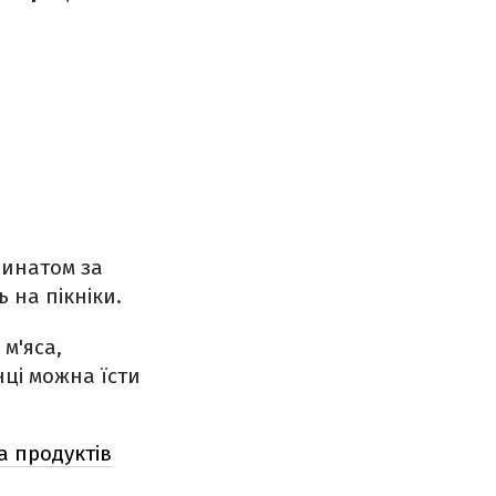
пинатом за
 на пікніки.
м'яса,
ці можна їсти
а продуктів