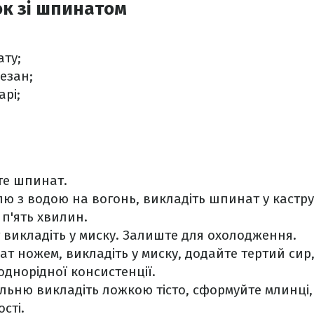
к зі шпинатом
ату;
езан;
арі;
те шпинат.
лю з водою на вогонь, викладіть шпинат у кастр
 п'ять хвилин.
викладіть у миску. Залиште для охолодження.
т ножем, викладіть у миску, додайте тертий сир, 
однорідної консистенції.
ельню викладіть ложкою тісто, сформуйте млинці,
сті.