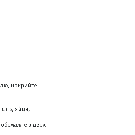
улю, накрийте
сіль, яйця,
 обсмажте з двох