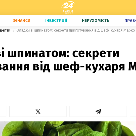
ФІНАНСИ
ІНВЕСТИЦІЇ
НЕРУХОМІСТЬ
ПРАВ
ецепти
Оладки зі шпинатом: секрети приготування від шеф-кухаря Марко
і шпинатом: секрети
вання від шеф-кухаря 
і