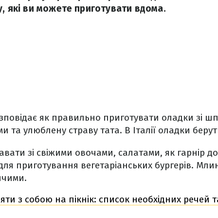
у, які ви можете приготувати вдома.
зповідає як правильно приготувати оладки зі ш
 та улюблену страву тата. В Італії оладки беруть
вати зі свіжими овочами, салатами, як гарнір до 
ля приготування вегетаріанських бургерів. Млин
ячими.
яти з собою на пікнік: список необхідних речей т