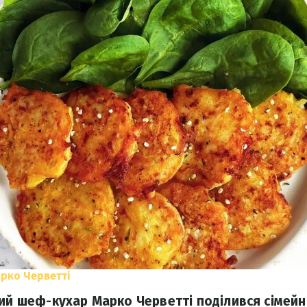
рко Черветті
кий шеф-кухар Марко Черветті поділився сімей