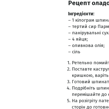
Рецепт оладо
Інгредієнти:
– 1 кілограм шпин
– тертий сир Парм
– панірувальні сух
– 4 яйця;
– оливкова олія;
– сіль
Ретельно помий
Поставте кастру
кришкою, варіть
Готовий шпинат 
Подрібніть шпина
перемішайте до 
На розігріту пат
сторін до готовно