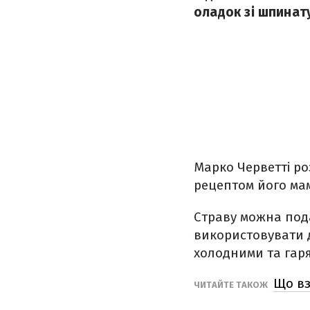
оладок зі шпинат
Марко Черветті ро
рецептом його мами
Страву можна пода
використовувати д
холодними та гар
Що вз
ЧИТАЙТЕ ТАКОЖ