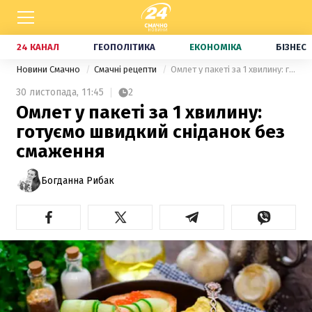
24 КАНАЛ
ГЕОПОЛІТИКА
ЕКОНОМІКА
БІЗНЕС
Новини Смачно
Смачні рецепти
Омлет у пакеті за 1 хвилину: готуємо швидкий сніданок без смаження
30 листопада,
11:45
2
Омлет у пакеті за 1 хвилину:
готуємо швидкий сніданок без
смаження
Богданна Рибак