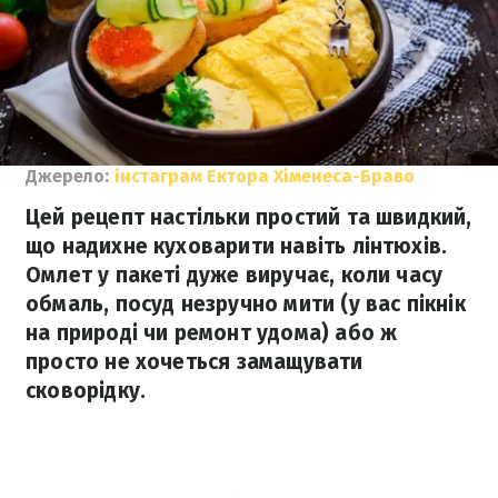
Джерело:
інстаграм Ектора Хіменеса-Браво
Цей рецепт настільки простий та швидкий,
що надихне куховарити навіть лінтюхів.
Омлет у пакеті дуже виручає, коли часу
обмаль, посуд незручно мити (у вас пікнік
на природі чи ремонт удома) або ж
просто не хочеться замащувати
сковорідку.