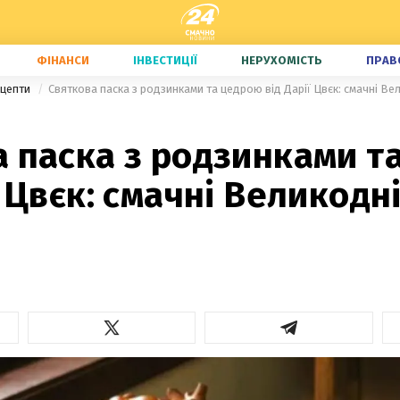
ФІНАНСИ
ІНВЕСТИЦІЇ
НЕРУХОМІСТЬ
ПРАВ
ецепти
Святкова паска з родзинками та цедрою від Дарії Цвєк: смачні Ве
а паска з родзинками т
ї Цвєк: смачні Великодн