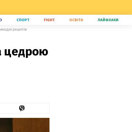
О
СПОРТ
FIGHT
ОСВІТА
ЛАЙФХАКИ
ликодні рецепти
а цедрою
і