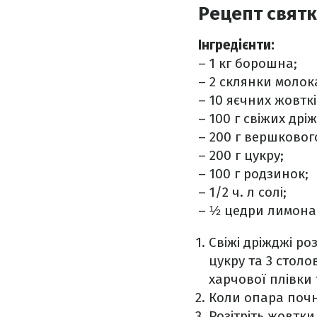
Рецепт святк
Інгредієнти:
– 1 кг борошна;
– 2 склянки молок
– 10 яєчних жовткі
– 100 г свіжих дрі
– 200 г вершковог
– 200 г цукру;
– 100 г родзинок;
– 1/2 ч. л солі;
– ½ цедри лимона
Свіжі дріжджі ро
цукру та 3 стол
харчової плівки 
Коли опара почн
Розітріть жовтки