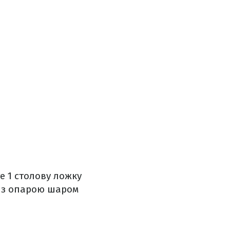
те 1 столову ложку
у з опарою шаром