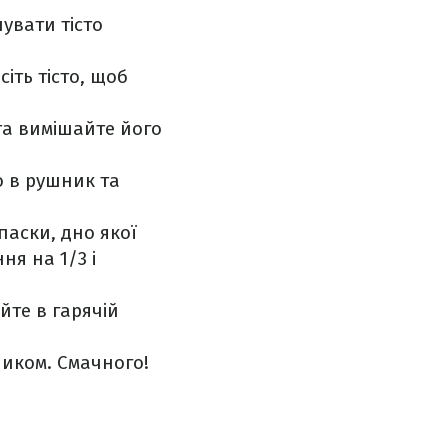
шувати тісто
іть тісто, щоб
та вимішайте його
о в рушник та
паски, дно якої
я на 1/3 і
йте в гарячій
ником. Смачного!