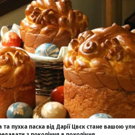
 та пухка паска від Дарії Цвєк стане вашою у
едавати з покоління в покоління.