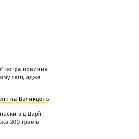
о" котра повинна
ому світі, адже
цепт на Великдень
паски від Дарії
ьки 200 грамів