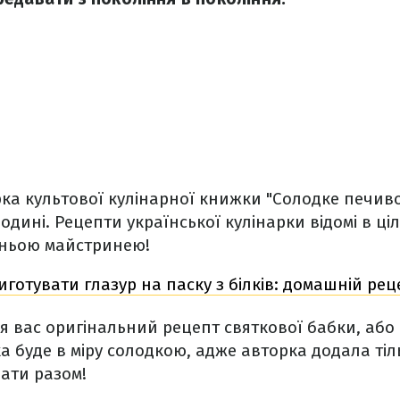
рка культової кулінарної книжки "Солодке печив
одині. Рецепти української кулінарки відомі в ціл
ньою майстринею!
иготувати глазур на паску з білків: домашній ре
я вас оригінальний рецепт святкової бабки, або 
ка буде в міру солодкою, адже авторка додала тіл
вати разом!