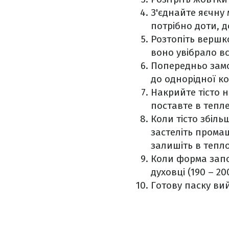
З'єднайте яєчну 
потрібно доти, д
Розтопіть вершко
воно увібрало вс
Попередньо замо
до однорідної ко
Накрийте тісто 
поставте в тепле
Коли тісто збіль
застеліть прома
залишіть в тепло
Коли форма запов
духовці (190 – 2
Готову паску ви