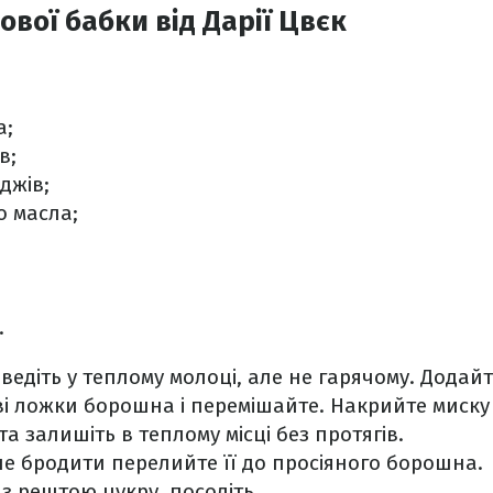
ової бабки від Дарії Цвєк
а;
в;
жджів;
о масла;
.
зведіть у теплому молоці, але не гарячому. Додай
ові ложки борошна і перемішайте. Накрийте миск
та залишіть в теплому місці без протягів.
е бродити перелийте її до просіяного борошна.
 з рештою цукру, посоліть.