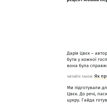
Дарія Цвєк – авто
бути у кожної госп
вона була справж
Як пр
ЧИТАЙТЕ ТАКОЖ
Ми підготували дл
Цвєк. До речі, пас
цукру. Гайда готу