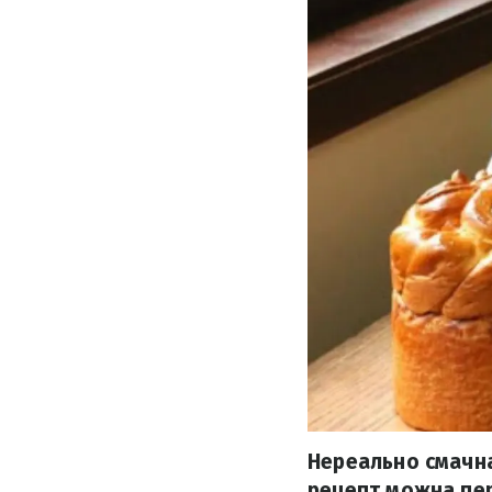
Нереально смачна
рецепт можна пер