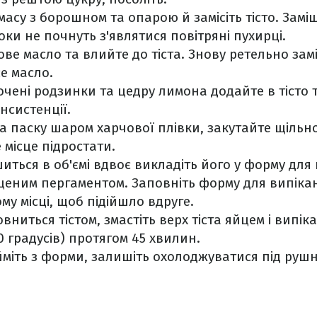
масу з борошном та опарою й замісіть тісто. Замі
оки не почнуть з'являтися повітряні пухирці.
ве масло та влийте до тіста. Знову ретельно заміс
е масло.
чені родзинки та цедру лимона додайте в тісто 
нсистенції.
на паску шаром харчової плівки, закутайте щільн
 місце підростати.
шиться в об'ємі вдвоє викладіть його у форму для 
щеним пергаментом. Заповніть форму для випіканн
му місці, щоб підійшло вдруге.
ниться тістом, змастіть верх тіста яйцем і випіка
00 градусів) протягом 45 хвилин.
йміть з форми, залишіть охолоджуватися під руш