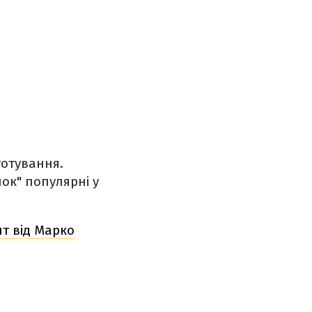
иготування.
ок" популярні у
пт від Марко