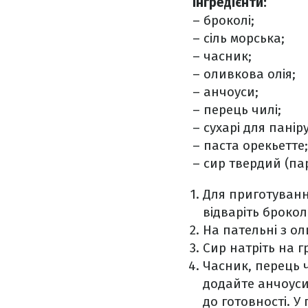
Інгредієнти:
– броколі;
– сіль морська;
– часник;
– оливкова олія;
– анчоуси;
– перець чилі;
– сухарі для панір
– паста орекьетте;
– сир твердий (па
Для приготування
відваріть брокол
На пательні з о
Сир натріть на гр
Часник, перець ч
додайте анчоуси.
до готовності. У