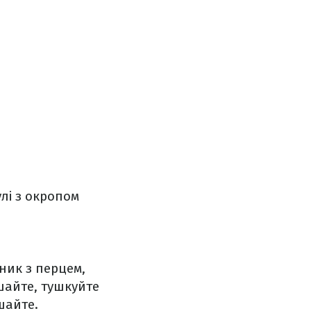
улі з окропом
ник з перцем,
ішайте, тушкуйте
шайте.