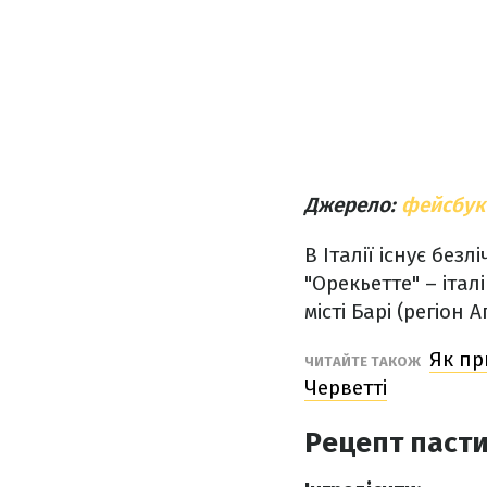
Джерело:
фейсбук
В Італії існує без
"
Орекьетте
" –
італ
місті Барі (регіон А
Як пр
ЧИТАЙТЕ ТАКОЖ
Черветті
Рецепт пасти