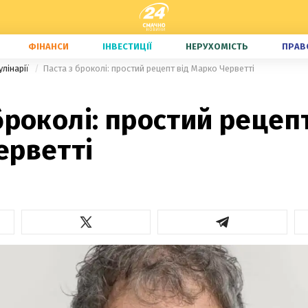
ФІНАНСИ
ІНВЕСТИЦІЇ
НЕРУХОМІСТЬ
ПРАВ
улінарії
Паста з броколі: простий рецепт від Марко Черветті
броколі: простий рецепт
ерветті