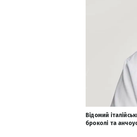
Відомий італійсь
броколі та анчоу