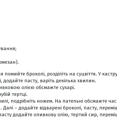
ування;
рмезан).
 помийте броколі, розділіть на суцвіття. У кастр
і, додайте пасту, варіть декілька хвилин.
ливковою олією обсмажте сухарі.
убій тертці.
илі, подрібніть ножем. На пательні обсмажте час
 Далі – додайте відварені броколі, пасту, перем
 пасту додайте оливкову олію, тертий сир, перемі