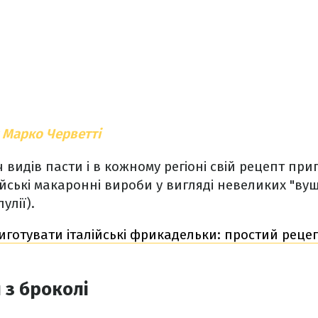
 Марко Черветті
ліч видів пасти і в кожному регіоні свій рецепт пр
ійські макаронні вироби у вигляді невеликих "вуш
пулії).
иготувати італійські фрикадельки: простий реце
 з броколі