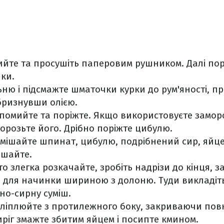
ийте та просушіть паперовим рушником. Далі пор
ки.
льню і підсмажте шматочки курки до рум'яності, 
збризнувши олією.
помийте та поріжте. Якщо використовуєте замор
морозьте його. Дрібно поріжте цибулю.
змішайте шпинат, цибулю, подрібнений сир, яйце,
ішайте.
то злегка розкачайте, зробіть надрізи до кінця,
е для начинки шириною з долоню. Туди викладіть
но-сирну суміш.
иліплюйте з протилежного боку, закриваючи пов
іг змажте збитим яйцем і посипте кмином.