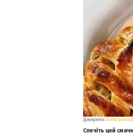
Джерело:
kate.nora.
Спечіть цей смачн