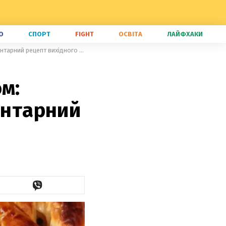
О
СПОРТ
FIGHT
ОСВІТА
ЛАЙФХАКИ
Швидкий пиріг з куркою та сиром: печемо з готового тіста – елементарний рецепт вихідного дня
м:
ентарний