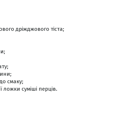
ового дріжджового тіста;
и;
ату;
ини;
 до смаку;
 ложки суміші перців.