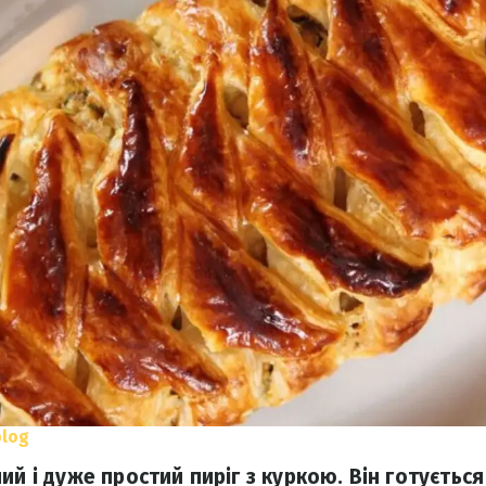
blog
ий і дуже простий пиріг з куркою. Він готуєтьс