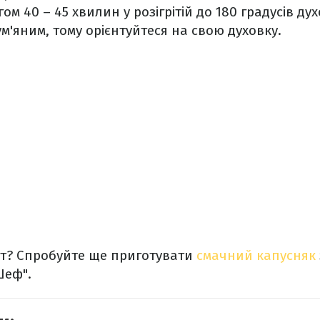
ом 40 – 45 хвилин у розігрітій до 180 градусів ду
ум'яним, тому орієнтуйтеся на свою духовку.
т? Спробуйте ще приготувати
смачний капусняк
Шеф".