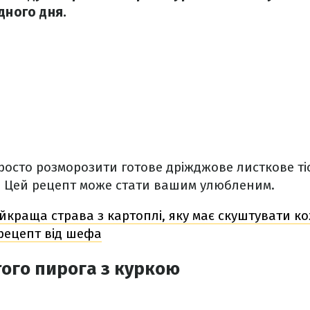
дного дня.
росто розморозити готове дріжджове листкове тіс
. Цей рецепт може стати вашим улюбленим.
йкраща страва з картоплі, яку має скуштувати ко
рецепт від шефа
ого пирога з куркою