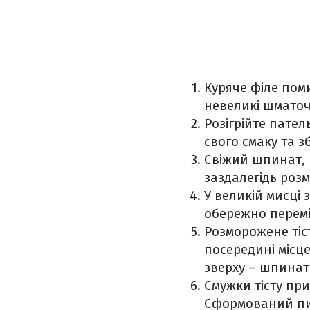
Куряче філе пом
невеликі шматоч
Розігрійте пате
свого смаку та 
Свіжий шпинат, 
заздалегідь роз
У великій мисці 
обережно перем
Розморожене тіс
посередині місц
зверху – шпинат
Смужки тісту пр
Сформований пир