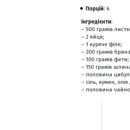
Порцій
: 6
Інгредієнти
:
– 500 грамів листк
– 2 яйця;
– 1 куряче філе;
– 200 грамів бринз
– 100 грамів фети;
– 150 грамів шпин
– половина цибул
– сіль, кумин, олія
– половина чайної