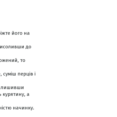
іжте його на
присоливши до
ожений, то
 суміш перців і
 залишивши
 курятину, а
ністю начинку.