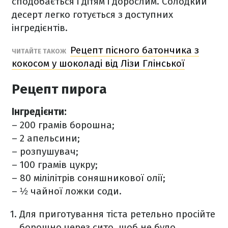
сподобається і дітям і дорослим. Солодкий
десерт легко готується з доступних
інгредієнтів.
Рецепт пісного батончика з
ЧИТАЙТЕ ТАКОЖ
кокосом у шоколаді від Лізи Глінської
Рецепт пирога
Інгредієнти:
– 200 грамів борошна;
– 2 апельсини;
– розпушувач;
– 100 грамів цукру;
– 80 мілілітрів соняшникової олії;
– ½ чайної ложки соди.
Для приготування тіста ретельно просійте
борошно через сито, щоб не було