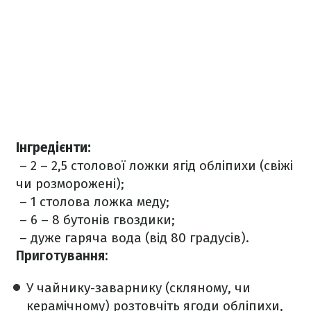
Інгредієнти:
– 2 – 2,5 столової ложки ягід обліпихи (свіжі
чи розморожені);
– 1 столова ложка меду;
– 6 – 8 бутонів гвоздики;
– дуже гаряча вода (від 80 градусів).
Приготування:
У чайнику-заварнику (скляному, чи
керамічному) розтовчіть ягоди обліпихи,