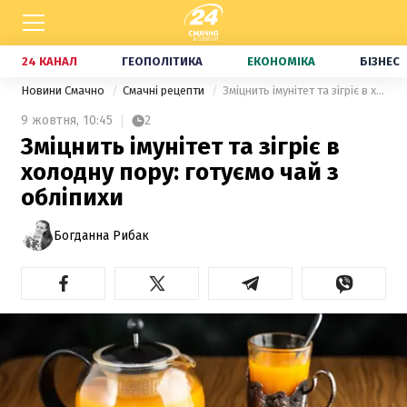
24 КАНАЛ
ГЕОПОЛІТИКА
ЕКОНОМІКА
БІЗНЕС
Новини Смачно
Смачні рецепти
Зміцнить імунітет та зігріє в холодну пору: готуємо чай з обліпихи
9 жовтня,
10:45
2
Зміцнить імунітет та зігріє в
холодну пору: готуємо чай з
обліпихи
Богданна Рибак