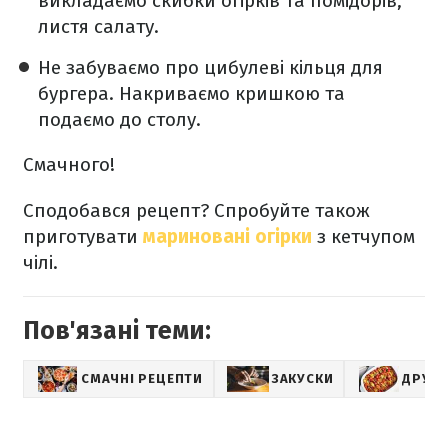
викладаємо скибки огірків та помідорів,
листя салату.
Не забуваємо про цибулеві кільця для
бургера. Накриваємо кришкою та
подаємо до столу.
Смачного!
Сподобався рецепт? Спробуйте також
приготувати
мариновані огірки
з кетчупом
чілі.
Пов'язані теми:
СМАЧНІ РЕЦЕПТИ
ЗАКУСКИ
ДРУГІ