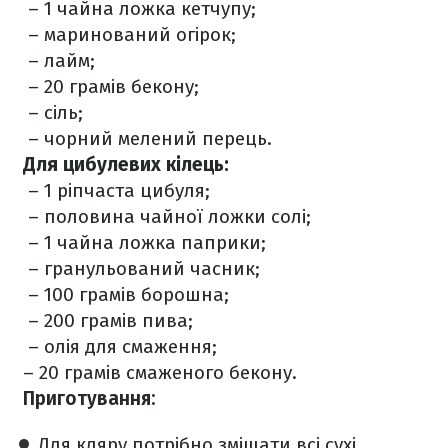
– 1 чайна ложка кетчупу;
– маринований огірок;
– лайм;
– 20 грамів бекону;
– сіль;
– чорний мелений перець.
Для цибулевих кілець:
– 1 ріпчаста цибуля;
– половина чайної ложки солі;
– 1 чайна ложка паприки;
– гранульований часник;
– 100 грамів борошна;
– 200 грамів пива;
– олія для смаження;
– 20 грамів смаженого бекону.
Приготування:
Для кляру потрібно змішати всі сухі