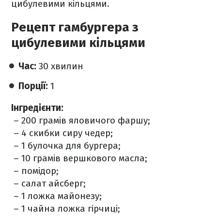
цибулевими кільцями.
Рецепт гамбургера з
цибулевими кільцями
Час:
30 хвилин
Порції:
1
Інгредієнти:
– 200 грамів яловичого фаршу;
– 4 скибки сиру чедер;
– 1 булочка для бургера;
– 10 грамів вершкового масла;
– помідор;
– салат айсберг;
– 1 ложка майонезу;
– 1 чайна ложка гірчиці;