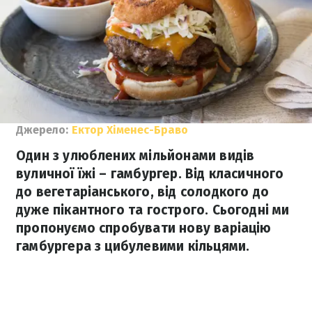
Джерело:
Ектор Хіменес-Браво
Один з улюблених мільйонами видів
вуличної їжі – гамбургер. Від класичного
до вегетаріанського, від солодкого до
дуже пікантного та гострого. Сьогодні ми
пропонуємо спробувати нову варіацію
гамбургера з цибулевими кільцями.