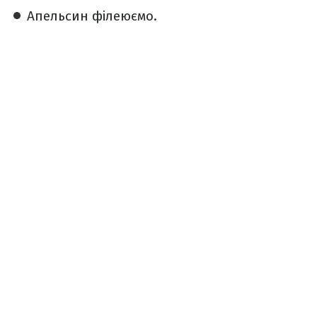
️Апельсин філеюємо.