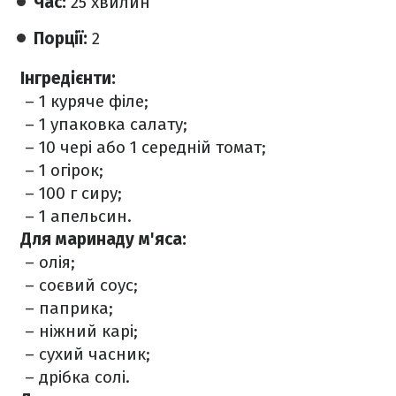
Час:
25 хвилин
Порції:
2
Інгредієнти:
– 1 куряче філе;
– 1 упаковка салату;
– 10 чері або 1 середній томат;
– 1 огірок;
– 100 г сиру;
– 1 апельсин.
Для маринаду м'яса:
– олія;
– соєвий соус;
– паприка;
– ніжний карі;
– сухий часник;
– дрібка солі.