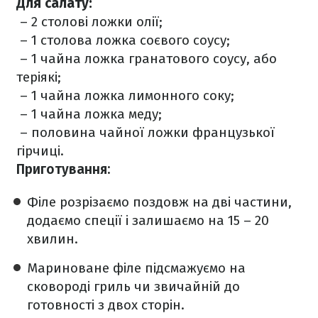
Для салату:
– 2 столові ложки олії;
– 1 столова ложка соєвого соусу;
– 1 чайна ложка гранатового соусу, або
теріякі;
– 1 чайна ложка лимонного соку;
– 1 чайна ложка меду;
– половина чайної ложки французької
гірчиці.
Приготування:
️Філе розрізаємо поздовж на дві частини,
додаємо спеції і залишаємо на 15 – 20
хвилин.
️Мариноване філе підсмажуємо на
сковороді гриль чи звичайній до
готовності з двох сторін.