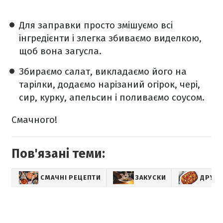
️Для заправки просто змішуємо всі
інгредієнти і злегка збиваємо виделкою,
щоб вона загусла.
️Збираємо салат, викладаємо його на
тарілки, додаємо нарізаний огірок, чері,
сир, курку, апельсин і поливаємо соусом.
Смачного!
Пов'язані теми:
СМАЧНІ РЕЦЕПТИ
ЗАКУСКИ
ДРУГІ