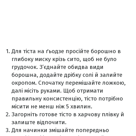
Для тіста на ґьодзе просійте борошно в
глибоку миску крізь сито, щоб не було
грудочок. З’єднайте обидва види
борошна, додайте дрібку солі й залийте
окропом. Спочатку перемішайте ложкою,
далі місіть руками. Щоб отримати
правильну консистенцію, тісто потрібно
місити не менш ніж 5 хвилин.
Загорніть готове тісто в харчову плівку й
залиште відпочити.
Для начинки змішайте попередньо