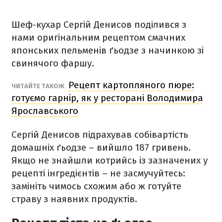
Шеф-кухар Сергій Денисов поділився з
нами оригінальним рецептом смачних
японських пельменів ґьодзе з начинкою зі
свинячого фаршу.
Рецепт картопляного пюре:
ЧИТАЙТЕ ТАКОЖ
готуємо гарнір, як у ресторані Володимира
Ярославського
Сергій Денисов підрахував собівартість
домашніх ґьодзе – вийшло 187 гривень.
Якщо не знайшли котрийсь із зазначених у
рецепті інгредієнтів – не засмучуйтесь:
замініть чимось схожим або ж готуйте
страву з наявних продуктів.