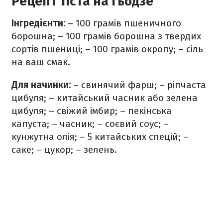
Рецепт тіста на ґьодзе
Інгредієнти:
– 100 грамів пшеничного
борошна;
– 100 грамів борошна з твердих
сортів пшениці;
– 100 грамів окропу;
– сіль
на ваш смак.
Для начинки:
– свинячий фарш;
– ріпчаста
цибуля;
– китайський часник або зелена
цибуля;
– свіжий імбир;
– пекінська
капуста;
– часник;
– соєвий соус;
–
кунжутна олія;
– 5 китайських спецій;
–
саке;
– цукор;
– зелень.