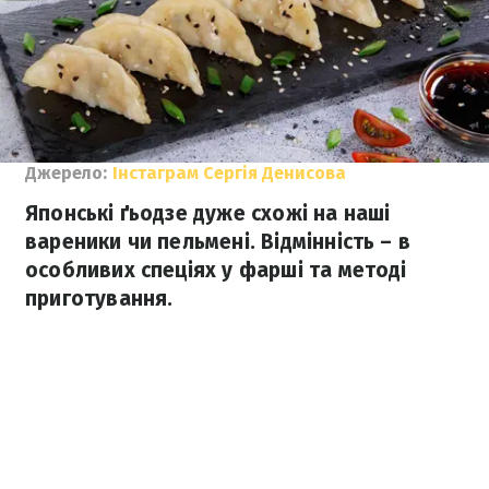
Джерело:
Інстаграм Сергія Денисова
Японські ґьодзе дуже схожі на наші
вареники чи пельмені. Відмінність – в
особливих спеціях у фарші та методі
приготування.