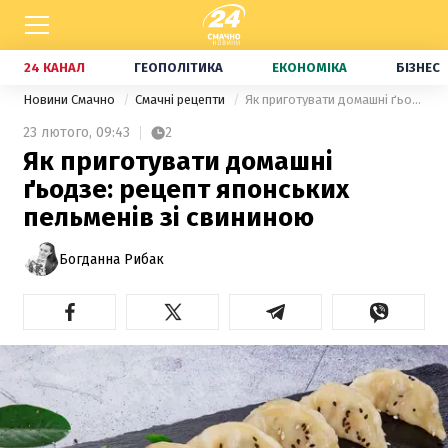
24 КАНАЛ
ГЕОПОЛІТИКА
ЕКОНОМІКА
БІЗНЕС
Новини Смачно
Смачні рецепти
Як приготувати домашні ґьодзе: рецепт японських пельменів зі свининою
23 лютого,
09:43
2
Як приготувати домашні
ґьодзе: рецепт японських
пельменів зі свининою
Богданна Рибак