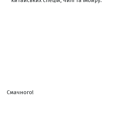
китайських спецій, чилі та імбиру.
Смачного!
⠀