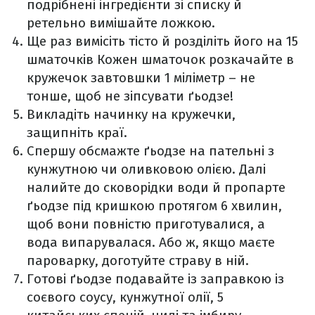
подрібнені інгредієнти зі списку й
ретельно вимішайте ложкою.
Ще раз вимісіть тісто й розділіть його на 15
шматочків Кожен шматочок розкачайте в
кружечок завтовшки 1 міліметр – не
тонше, щоб не зіпсувати ґьодзе!
Викладіть начинку на кружечки,
защипніть краї.
Спершу обсмажте ґьодзе на пательні з
кунжутною чи оливковою олією. Далі
налийте до сковорідки води й пропарте
ґьодзе під кришкою протягом 6 хвилин,
щоб вони повністю приготувалися, а
вода випарувалася. Або ж, якщо маєте
пароварку, доготуйте страву в ній.
Готові ґьодзе подавайте із заправкою із
соєвого соусу, кунжутної олії, 5