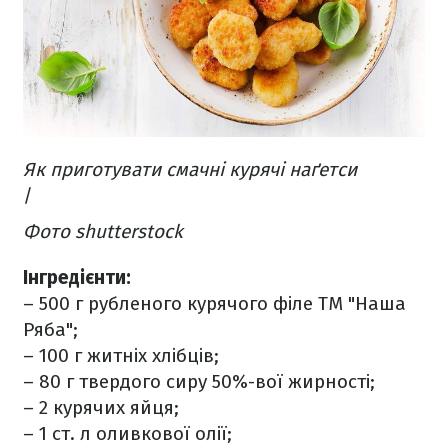
Як приготувати смачні курячі наґетси
/
Фото shutterstock
Інгредієнти:
– 500 г рубленого курячого філе ТМ "Наша
Ряба";
– 100 г житніх хлібців;
– 80 г твердого сиру 50%-вої жирності;
– 2 курячих яйця;
– 1 ст. л оливкової олії;