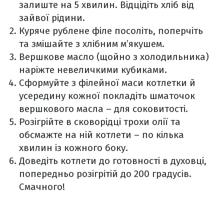
залиште на 5 хвилин. Відцідіть хліб від
зайвої рідини.
Куряче рублене філе посоліть, поперчіть
та змішайте з хлібним м’якушем.
Вершкове масло (щойно з холодильника)
наріжте невеличкими кубиками.
Сформуйте з філейної маси котлетки й
усередину кожної покладіть шматочок
вершкового масла – для соковитості.
Розігрійте в сковорідці трохи олії та
обсмажте на ній котлети – по кілька
хвилин із кожного боку.
Доведіть котлети до готовності в духовці,
попередньо розігрітій до 200 градусів.
Смачного!