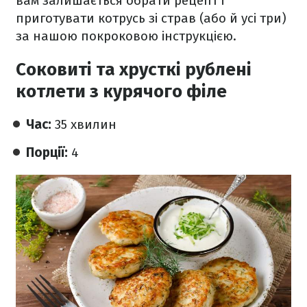
вам залишається обрати рецепт і
приготувати котрусь зі страв (або й усі три)
за нашою покроковою інструкцією.
Соковиті та хрусткі рублені
котлети з курячого філе
Час:
35 хвилин
Порції:
4