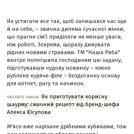
Як устигати все так, щоб залишався час іще
й на себе, – звична дилема сучасної жінки,
що прагне сім'ї приділяти не менше уваги,
ніж роботі. Зокрема, щоразу дивувати
рідних новими стравами. ТМ "Наша Ряба"
вкотре полегшила господиням цю задачу,
підготувавши чудову новинку – ніжне
рублене куряче філе – бездоганну основу
для котлет, рагу та начинок.
Як приготувати корисну
ЧИТАЙТЕ ТАКОЖ
шаурму: смачний рецепт від бренд-шефа
Алекса Юсупова
М'ясо вже нарізане дрібними кубиками, тож