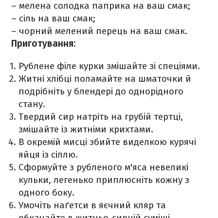
– мелена солодка паприка на ваш смак;
– сіль на ваш смак;
– чорний мелений перець на ваш смак.
Приготування:
Рублене філе курки змішайте зі спеціями.
Житні хлібці поламайте на шматочки й
подрібніть у блендері до однорідного
стану.
Твердий сир натріть на грубій тертці,
змішайте із житніми крихтами.
В окремій мисці збийте виделкою курячі
яйця із сіллю.
Сформуйте з рубленого м'яса невеликі
кульки, легенько приплюсніть кожну з
одного боку.
Умочіть наґетси в яєчний кляр та
обкачайте в житньо-сирній суміші.