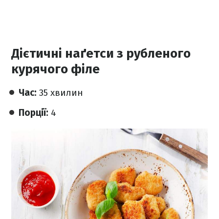
Дієтичні наґетси з рубленого
курячого філе
Час:
35 хвилин
Порції:
4