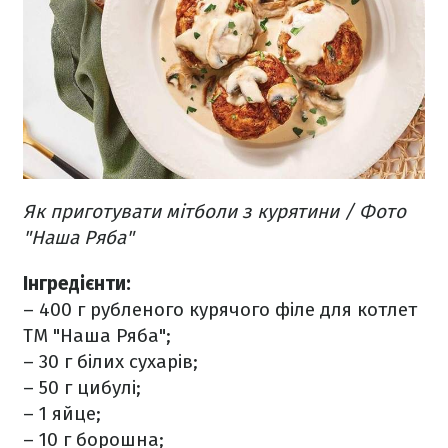
Як приготувати мітболи з курятини / Фото
"Наша Ряба"
Інгредієнти:
– 400 г рубленого курячого філе для котлет
ТМ "Наша Ряба";
– 30 г білих сухарів;
– 50 г цибулі;
– 1 яйце;
– 10 г борошна;