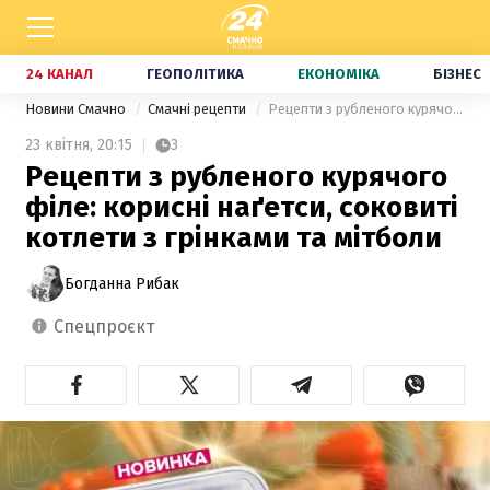
24 КАНАЛ
ГЕОПОЛІТИКА
ЕКОНОМІКА
БІЗНЕС
Новини Смачно
Смачні рецепти
Рецепти з рубленого курячого філе: корисні наґетси, соковиті котлети з грінками та мітболи
23 квітня,
20:15
3
Рецепти з рубленого курячого
філе: корисні наґетси, соковиті
котлети з грінками та мітболи
Богданна Рибак
спецпроєкт