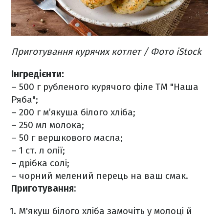
Приготування курячих котлет / Фото iStock
Інгредієнти:
– 500 г рубленого курячого філе ТМ "Наша
Ряба";
– 200 г м’якуша білого хліба;
– 250 мл молока;
– 50 г вершкового масла;
– 1 ст. л олії;
– дрібка солі;
– чорний мелений перець на ваш смак.
Приготування:
М'якуш білого хліба замочіть у молоці й