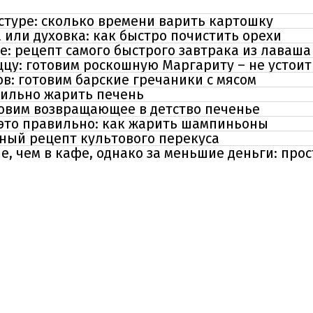
стуре: сколько времени варить картошку
 или духовка: как быстро почистить орехи
е: рецепт самого быстрого завтрака из лаваша
цу: готовим роскошную Маргариту – не устои
ов: готовим барские гречаники с мясом
вильно жарить печень
товим возвращающее в детство печенье
 это правильно: как жарить шампиньоны
нный рецепт культового перекуса
е, чем в кафе, однако за меньшие деньги: про