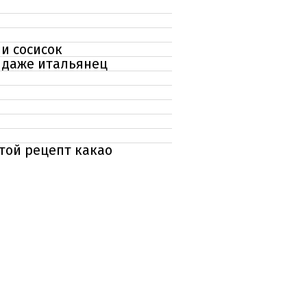
 и сосисок
т даже итальянец
стой рецепт какао