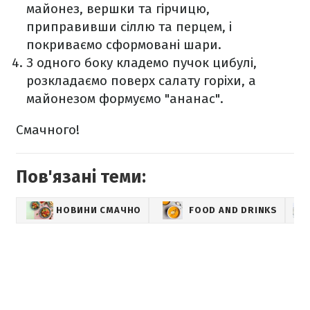
майонез, вершки та гірчицю,
приправивши сіллю та перцем, і
покриваємо сформовані шари.
З одного боку кладемо пучок цибулі,
розкладаємо поверх салату горіхи, а
майонезом формуємо "ананас".
Смачного!
Пов'язані теми:
НОВИНИ СМАЧНО
FOOD AND DRINKS