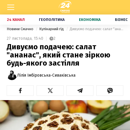
24 КАНАЛ
ГЕОПОЛІТИКА
ЕКОНОМІКА
БІЗНЕС
Новини Смачно
Кулінарний гід
Дивуємо подачею: салат "ананас", який стане зіркою будь-якого застілля
27 листопада,
15:40
2
Дивуємо подачею: салат
"ананас", який стане зіркою
будь-якого застілля
Лілія Імбіровська-Сиваківська