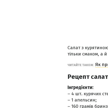
Салат з курятиною
тільки смаком, а 
Як пр
ЧИТАЙТЕ ТАКОЖ
Рецепт салат
Інгредієнти:
– 4 шт. курячих ст
– 1 апельсин;
– 160 грамів бринз