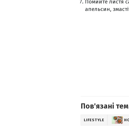
Помийте листя са
апельсин, змасті
Пов'язані тем
LIFESTYLE
Н