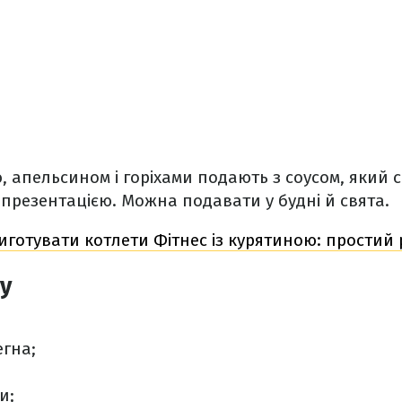
, апельсином і горіхами подають з соусом, який 
й презентацією. Можна подавати у будні й свята.
иготувати котлети Фітнес із курятиною: простий
у
егна;
и;