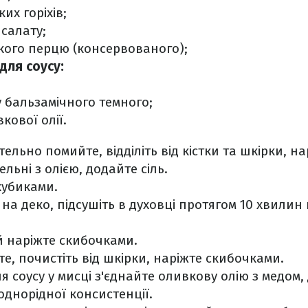
их горіхів;
 салату;
дкого перцю (консервованого);
 для соусу:
ту бальзамічного темного;
вкової олії.
етельно помийте, відділіть від кістки та шкірки, н
льні з олією, додайте сіль.
кубиками.
 на деко, підсушіть в духовці протягом 10 хвилин
 наріжте скибочками.
е, почистіть від шкірки, наріжте скибочками.
 соусу у мисці з'єднайте оливкову олію з медом,
однорідної консистенції.