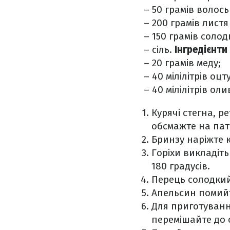
– 50 грамів волоськ
– 200 грамів листя
– 150 грамів соло
– сіль.
Інгредієнти
– 20 грамів меду;
– 40 мілілітрів оц
– 40 мілілітрів оли
Курячі стегна, р
обсмажте на пате
Бринзу наріжте 
Горіхи викладіть
180 градусів.
Перець солодкий
Апельсин помийт
Для приготування
перемішайте до 