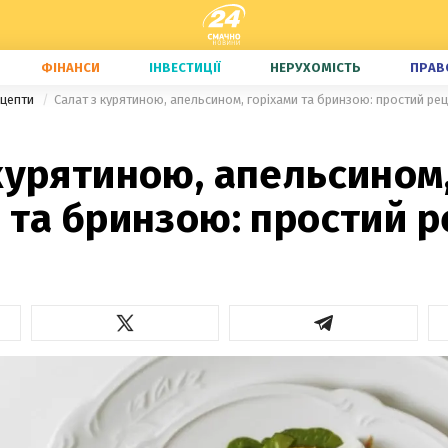
ФІНАНСИ
ІНВЕСТИЦІЇ
НЕРУХОМІСТЬ
ПРАВ
ецепти
Салат з курятиною, апельсином, горіхами та бринзою: простий ре
курятиною, апельсином
 та бринзою: простий 