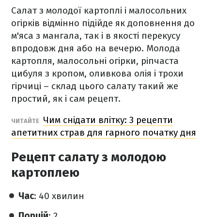
Салат з молодої картоплі і малосольних
огірків відмінно підійде як доповнення до
м'яса з мангала, так і в якості перекусу
впродовж дня або на вечерю. Молода
картопля, малосольні огірки, ріпчаста
цибуля з кропом, оливкова олія і трохи
гірчиці – склад цього салату такий же
простий, як і сам рецепт.
Чим снідати влітку: 3 рецепти
ЧИТАЙТЕ
апетитних страв для гарного початку дня
Рецепт салату з молодою
картоплею
Час
: 40 хвилин
Порцій
: 2