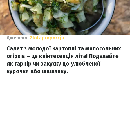
Джерело:
Zlotaproporcja
Салат з молодої картоплі та малосольних
огірків – це квінтесенція літа! Подавайте
як гарнір чи закуску до улюбленої
курочки або шашлику.