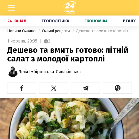
24 КАНАЛ
ГЕОПОЛІТИКА
ЕКОНОМІКА
БІЗНЕС
Новини Смачно
Смачні рецепти
Дешево та вмить готово: літній салат з молодої картоплі
1 червня,
20:35
2
Дешево та вмить готово: літній
салат з молодої картоплі
Лілія Імбіровська-Сиваківська