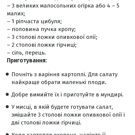
– 3 великих малосольних огірка або 4 – 5
малих;
– 1 ріпчаста цибуля;
– половина пучка кропу;
– 3 столові ложки оливкової олії;
– 2 столові ложки гірчиці;
– сіль, перець.
Приготування:
Почніть з варіння картоплі. Для салату
найкраще обрати маленькі плоди.
Добре вимийте їх і приготуйте в мундирі.
У мисці, в якій будете готувати салат,
змішайте 3 столові ложки оливкової олії і
дві столові ложки гірчиці.
Коли картопля охолоне, наріжте її