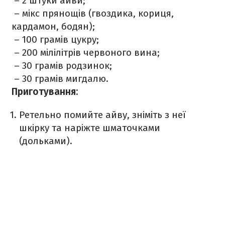
– 2 штуки айви;
– мікс прянощів (гвоздика, кориця,
кардамон, бодян);
– 100 грамів цукру;
– 200 мілілітрів червоного вина;
– 30 грамів родзинок;
– 30 грамів мигдалю.
Приготування:
Ретельно помийте айву, зніміть з неї
шкірку та наріжте шматочками
(дольками).