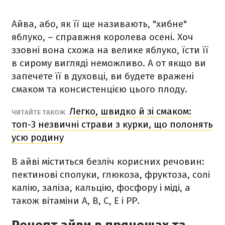
Айва, або, як її ще називають, "хибне"
яблуко, – справжня королева осені. Хоч
ззовні вона схожа на велике яблуко, їсти її
в сирому вигляді неможливо. А от якщо ви
запечете її в духовці, ви будете вражені
смаком та консистенцією цього плоду.
Легко, швидко й зі смаком:
ЧИТАЙТЕ ТАКОЖ
топ-3 незвичні страви з курки, що полонять
усю родину
В айві міститься безліч корисних речовин:
пектинові сполуки, глюкоза, фруктоза, солі
калію, заліза, кальцію, фосфору і міді, а
також вітаміни А, В, С, Е і РР.