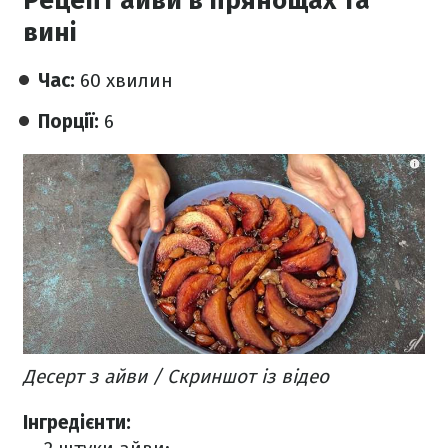
Рецепт айви в прянощах та
вині
Час:
60 хвилин
Порції:
6
Десерт з айви / Скриншот із відео
Інгредієнти: