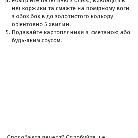
Розігрійте пательню з олією, викладіть в
неї коржики та смажте на помірному вогні
з обох боків до золотистого кольору
орієнтовно 5 хвилин.
Подавайте картопляники зі сметаною або
будь-яким соусом.
Сподобався рецепт? Спробуйте ще