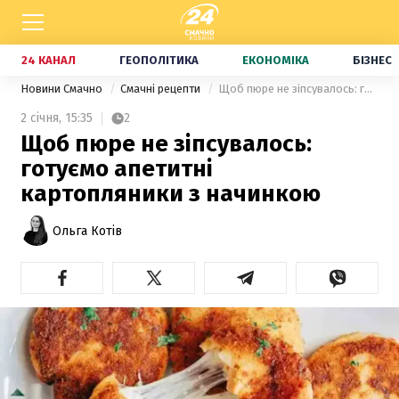
24 КАНАЛ
ГЕОПОЛІТИКА
ЕКОНОМІКА
БІЗНЕС
Новини Смачно
Смачні рецепти
Щоб пюре не зіпсувалось: готуємо апетитні картопляники з начинкою
2 січня,
15:35
2
Щоб пюре не зіпсувалось:
готуємо апетитні
картопляники з начинкою
Ольга Котів