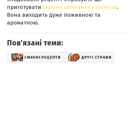
приготувати
смачну запіканку з капусти
.
Вона виходить дуже поживною та
ароматною.
Пов'язані теми:
СМАЧНІ РЕЦЕПТИ
ДРУГІ СТРАВИ