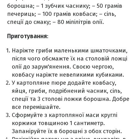
борошна;
– 1 зубчик часнику;
– 50 грамів
печериць;
– 100 грамів ковбаси;
– сіль,
спеції до смаку;
– 80 мілілітрів олії.
Приготування
:
Наріжте гриби маленькими шматочками,
після чого обсмажте їх на столовій ложці
олії до зарум'янення. Своєю чергою,
ковбасу наріжте невеликими кубиками.
У картопляне пюре додайте ковбасу,
яйця, гриби, подрібнений часник, сіль,
спеції та 3 столові ложки борошна. Добре
все перемішайте.
Сформуйте з картопляної маси круглі
коржики товщиною 1 сантиметр.
Запаніруйте їх в борошні з обох сторін.