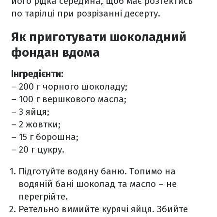
його рідка середина, щоб має розтектись
по тарілці при розрізанні десерту.
Як приготувати шоколадний
фондан вдома
Інгредієнти:
– 200 г чорного шоколаду;
– 100 г вершкового масла;
– 3 яйця;
– 2 жовтки;
– 15 г борошна;
– 20 г цукру.
Підготуйте водяну баню. Топимо на
водяній бані шоколад та масло – не
перегрійте.
Ретельно вимийте курячі яйця. Збийте