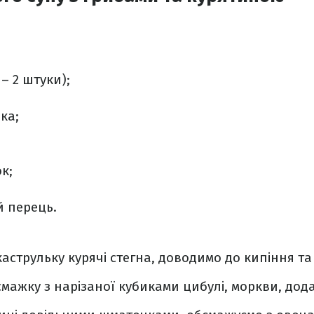
 – 2 штуки);
ка;
к;
 перець.
аструльку курячі стегна, доводимо до кипіння та
мажку з нарізаної кубиками цибулі, моркви, дода