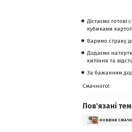
Дістаємо готові 
кубиками картоп
Варимо страву д
Додаємо натерти
кипіння та відст
За бажанням дод
Смачного!
Пов'язані тем
НОВИНИ СМАЧ