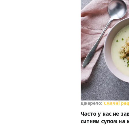
Джерело:
Смачні ре
Часто у нас не за
ситним супом на к