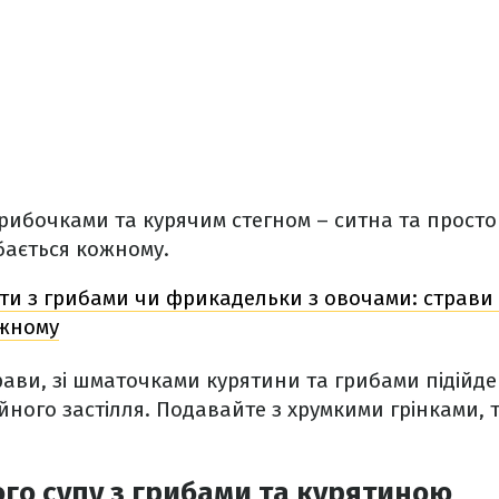
рибочками та курячим стегном – ситна та просто
бається кожному.
ти з грибами чи фрикадельки з овочами: страви 
ожному
рави, зі шматочками курятини та грибами підійде
мейного застілля. Подавайте з хрумкими грінками, 
го супу з грибами та курятиною