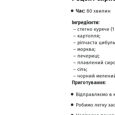
Час:
80 хвилин
Інгредієнти:
– стегно куряче (1
– картопля;
– ріпчаста цибуль
– морква;
– печериці;
– плавлений сиро
– сіль;
– чорний мелений
Приготування:
Відправляємо в к
Робимо легку зас