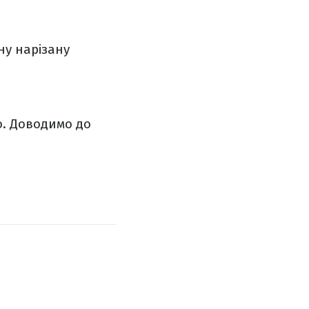
ону нарізану
о. Доводимо до