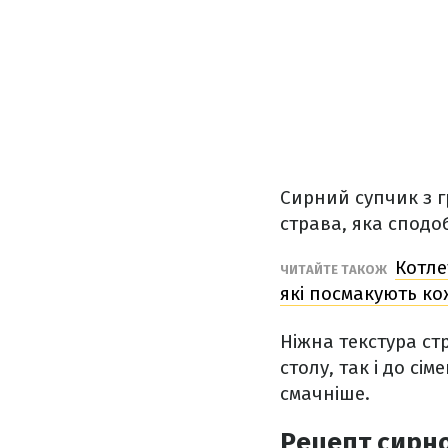
Сирний супчик з г
страва, яка сподо
Котле
ЧИТАЙТЕ ТАКОЖ
які посмакують к
Ніжна текстура ст
столу, так і до сі
смачніше.
Рецепт сирно