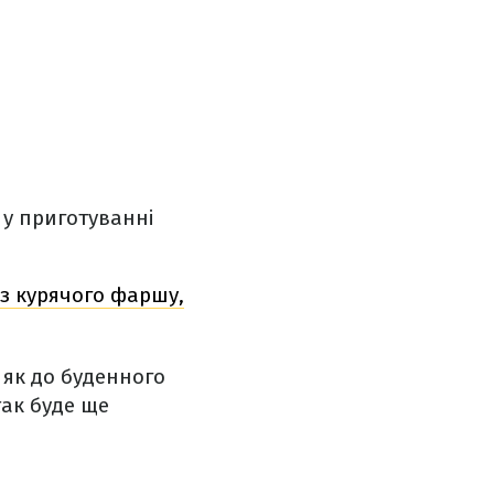
 у приготуванні
з курячого фаршу,
 як до буденного
так буде ще