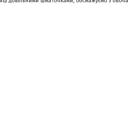
иці довільними шматочками, обсмажуємо з овочам