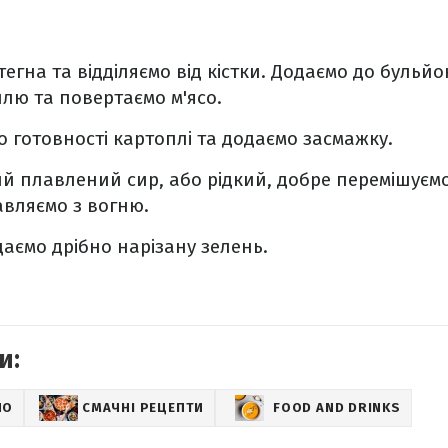
стегна та відділяємо від кістки. Додаємо до бульй
лю та повертаємо м'ясо.
о готовності картоплі та додаємо засмажку.
й плавлений сир, або рідкий, добре перемішуєм
авляємо з вогню.
аємо дрібно нарізану зелень.
и:
НО
СМАЧНІ РЕЦЕПТИ
FOOD AND DRINKS