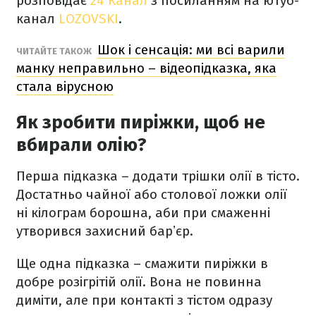
розповідає
24 Канал
з посиланням на ютуб-
канал
LOZOVSKI
.
Шок і сенсація: ми всі варили
ЧИТАЙТЕ ТАКОЖ
манку неправильно – відеопідказка, яка
стала вірусною
Як зробити пиріжки, щоб не
вбирали олію?
Перша підказка – додати трішки олії в тісто.
Достатньо чайної або столової ложки олії
ні кілограм борошна, аби при смаженні
утворився захисний барʼєр.
Ще одна підказка – смажити пиріжки в
добре розігрітій олії. Вона не повинна
диміти, але при контакті з тістом одразу