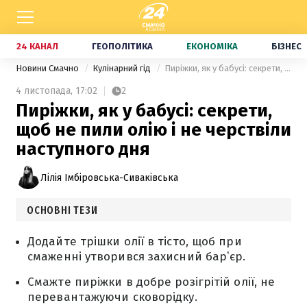
24 КАНАЛ
ГЕОПОЛІТИКА
ЕКОНОМІКА
БІЗНЕС
Новини Смачно
Кулінарний гід
Пиріжки, як у бабусі: секрети, щоб не пили олію і не черствіли наступного дня
4 листопада,
17:02
2
Пиріжки, як у бабусі: секрети,
щоб не пили олію і не черствіли
наступного дня
Лілія Імбіровська-Сиваківська
ОСНОВНІ ТЕЗИ
Додайте трішки олії в тісто, щоб при
смаженні утворився захисний барʼєр.
Смажте пиріжки в добре розігрітій олії, не
перевантажуючи сковорідку.