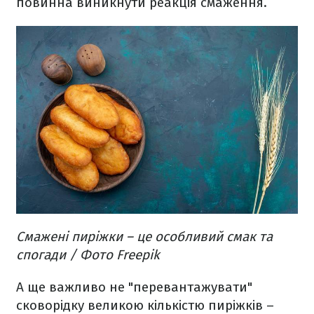
повинна виникнути реакція смаження.
Смажені пиріжки – це особливий смак та
спогади / Фото Freepik
А ще важливо не "перевантажувати"
сковорідку великою кількістю пиріжків –