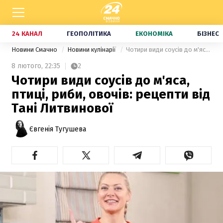
24 КАНАЛ
ГЕОПОЛІТИКА
ЕКОНОМІКА
БІЗНЕС
Новини Смачно
Новини кулінарії
Чотири види соусів до м'яса, птиці, риби, овочів: рецепти від Тані Литвинової
8 лютого,
22:35
2
Чотири види соусів до м'яса,
птиці, риби, овочів: рецепти від
Тані Литвинової
Євгенія Тугушева