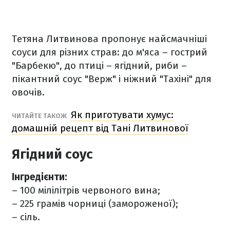
Тетяна Литвинова пропонує найсмачніші
соуси для різних страв: до м'яса – гострий
"Барбекю", до птиці – ягідний, риби –
пікантний соус "Верж" і ніжний "Тахіні" для
овочів.
Як приготувати хумус:
ЧИТАЙТЕ ТАКОЖ
домашній рецепт від Тані Литвинової
Ягідний соус
Інгредієнти⁣⁣⁣:
– 100 мілілітрів червоного вина;
– 225 грамів чорниці (замороженої);
– сіль.