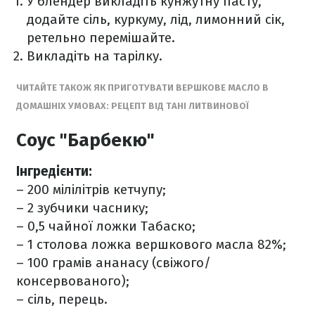
У блендер викладіть кунжутну пасту,
додайте сіль, куркуму, лід, лимонний сік,
ретельно перемішайте.
Викладіть на тарілку.
ЧИТАЙТЕ ТАКОЖ ЯК ПРИГОТУВАТИ ВЕРШКОВЕ МАСЛО В
ДОМАШНІХ УМОВАХ: РЕЦЕПТ ВІД ТАНІ ЛИТВИНОВОЇ
Соус "Барбекю"
Інгредієнти⁣⁣⁣:
– 200 мілілітрів кетчупу;
– 2 зубчики часнику;
– 0,5 чайної ложки Табаско;
– 1 столова ложка вершкового масла 82%;
– 100 грамів ананасу (свіжого/
консервованого);
– сіль, перець.