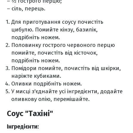
– ½ гострого перцю;
– сіль, перець.
Для приготування соусу почистіть
цибулю. Помийте кінзу, базилік,
подрібніть ножем.
Половинку гострого червоного перцю
помийте, почистіть від кісточок,
подрібніть ножем.
Помідори помийте, почистіть від шкірки,
наріжте кубиками.
Оливки подрібніть ножем.
У мисці з'єднайте усі інгредієнти, додайте
оливкову олію, перемішайте.
Соус "Тахіні"
Інгредієнти⁣⁣⁣: