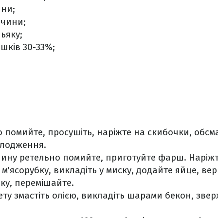
ини;
ичини;
ньяку;
ршків 30-33%;
о помийте, просушіть, наріжте на скибочки, обсм
олодження.
ину ретельно помийте, приготуйте фарш. Наріж
 м'ясорубку, викладіть у миску, додайте яйце, ве
ку, перемішайте.
ту змастіть олією, викладіть шарами бекон, звер