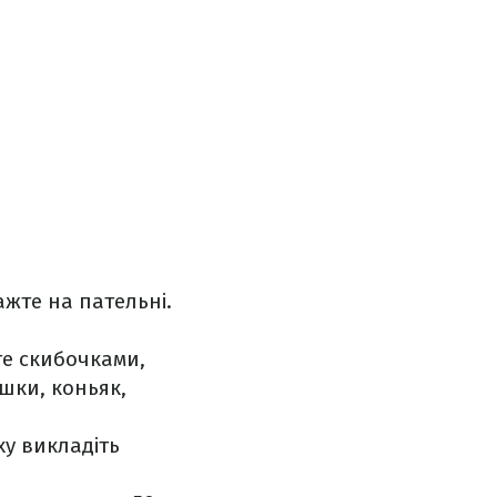
ажте на пательні.
те скибочками,
ршки, коньяк,
ху викладіть