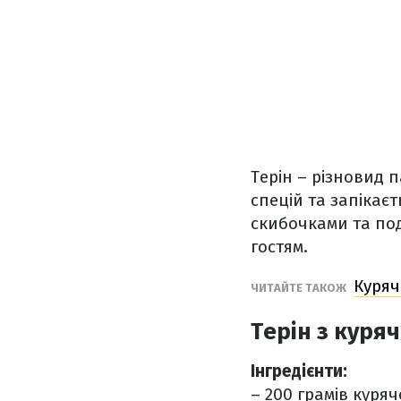
Терін – різновид 
спецій та запікаєт
скибочками та по
гостям.
Куряч
ЧИТАЙТЕ ТАКОЖ
Терін з куря
Інгредієнти:
– 200 грамів куряч