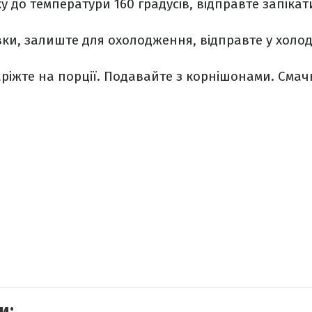
ку до температури 160 градусів, відправте запіка
овки, залиште для охолодження, відправте у холо
аріжте на порції. Подавайте з корнішонами. Смач
и: