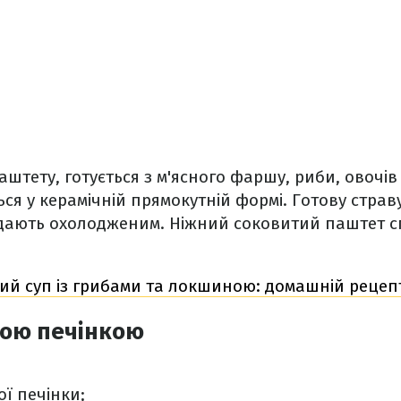
паштету, готується з м'ясного фаршу, риби, овочі
ься у керамічній прямокутній формі. Готову страв
дають охолодженим. Ніжний соковитий паштет сп
ий суп із грибами та локшиною: домашній рецеп
чою печінкою
ої печінки;