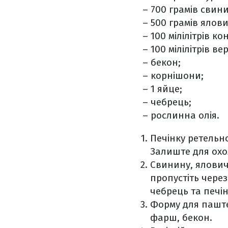
– 700 грамів свин
– 500 грамів ялов
– 100 мілілітрів ко
– 100 мілілітрів ве
– бекон;
– корнішони;
– 1 яйце;
– чебрець;
– рослинна олія.
Печінку ретельн
Залиште для ох
Свинину, ялович
пропустіть через
чебрець та печін
Форму для паште
фарш, бекон.