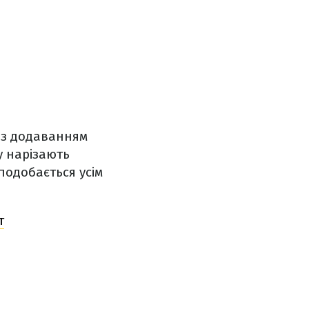
в з додаванням
у нарізають
одобається усім
т