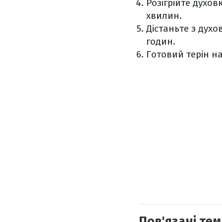
Розігрійте духов
хвилин.
Дістаньте з дух
годин.
Готовий терін н
Пов'язані тем