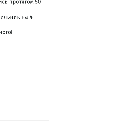
тись протягом 50
дильник на 4
ного!