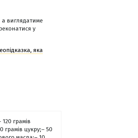
, а виглядатиме
реконатися у
еопідказка, яка
– 120 грамів
50 грамів цукру;
– 50
ового масла;
– 10