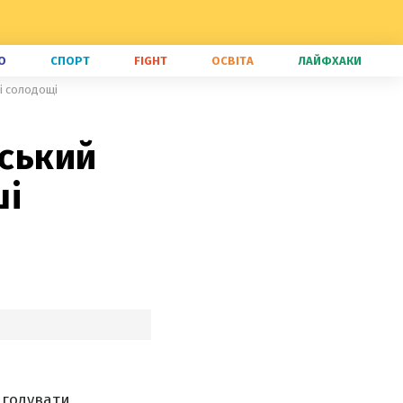
О
СПОРТ
FIGHT
ОСВІТА
ЛАЙФХАКИ
ші солодощі
йський
ші
агодувати