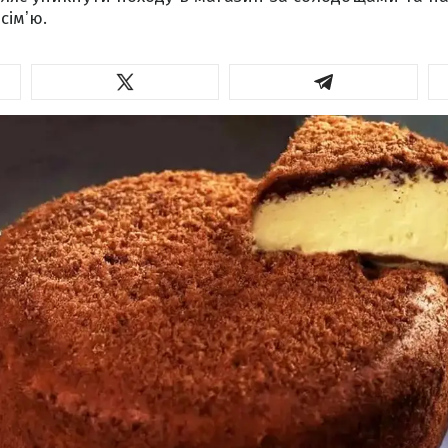
сімʼю.