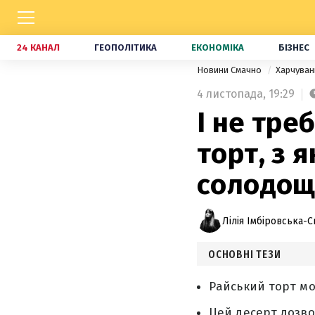
24 КАНАЛ
ГЕОПОЛІТИКА
ЕКОНОМІКА
БІЗНЕС
Новини Смачно
Харчува
4 листопада,
19:29
І не тре
торт, з 
солодощ
Лілія Імбіровська-С
ОСНОВНІ ТЕЗИ
Райський торт мо
Цей десерт дозво