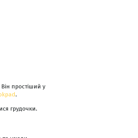
 Він простіший у
okpad
.
ися грудочки.