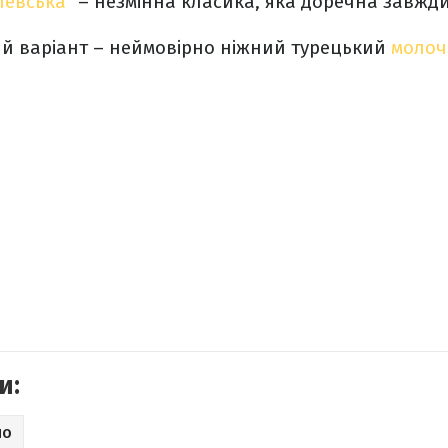
левська"
– незмінна класика, яка доречна завжд
ий варіант – неймовірно ніжний турецький
молоч
и:
НО