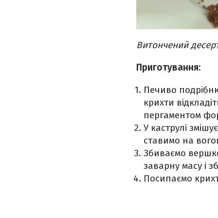
Витончений десерт
Приготування:
Печиво подрібню
крихти відкладі
пергаментом фор
У каструлі зміш
ставимо на вогон
Збиваємо вершко
заварну масу і з
Посипаємо крихт