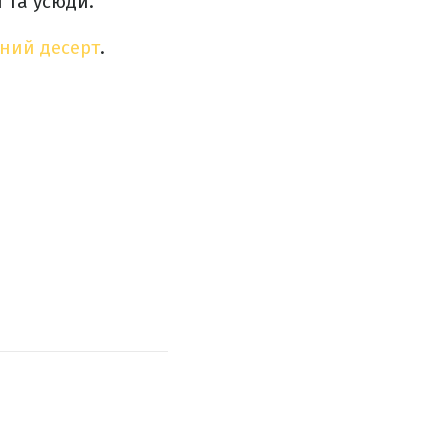
и та усюди.
ний десерт
.