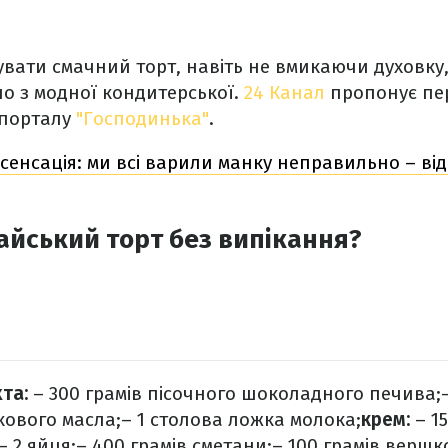
вати смачний торт, навіть не вмикаючи духовку
но з модної кондитерської.
24 Канал
пропонує пе
 порталу
"Господинька"
.
 сенсація: ми всі варили манку неправильно – від
айський торт без випікання?
хта:
– 300 грамів пісочного шоколадного печива;
ового масла;
– 1 столова ложка молока;
крем:
– 1
– 2 яйця;
– 400 грамів сметани;
– 100 грамів вершк