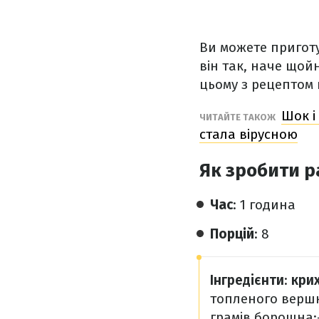
Ви можете приготу
він так, наче щой
цьому з рецептом
Шок і
ЧИТАЙТЕ ТАКОЖ
стала вірусною
Як зробити р
Час
: 1 година
Порцій
: 8
Інгредієнти
:
кри
топленого вершк
грамів борошна;