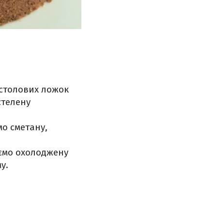
 столових ложок
стелену
мо сметану,
аємо охолоджену
у.