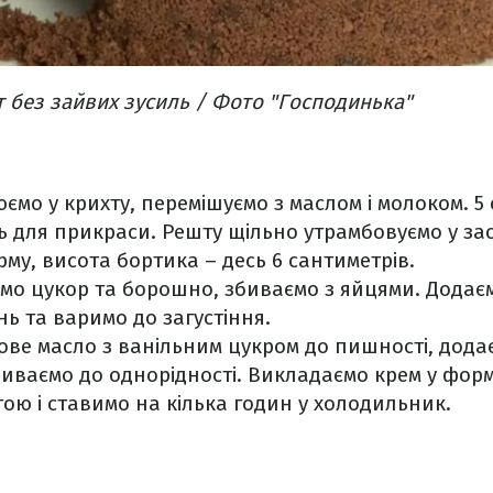
 без зайвих зусиль / Фото "Господинька"
ємо у крихту, перемішуємо з маслом і молоком. 5
ть для прикраси. Решту щільно утрамбовуємо у за
му, висота бортика – десь 6 сантиметрів.
уємо цукор та борошно, збиваємо з яйцями. Додає
ь та варимо до загустіння.
ве масло з ванільним цукром до пишності, дод
биваємо до однорідності. Викладаємо крем у форм
ою і ставимо на кілька годин у холодильник.