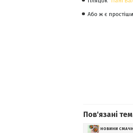
Пляцок
"Пані Ва
Або ж є простіш
Пов'язані тем
НОВИНИ СМАЧ