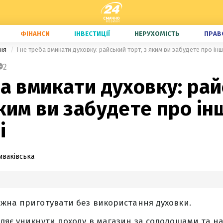
ФІНАНСИ
ІНВЕСТИЦІЇ
НЕРУХОМІСТЬ
ПРАВ
ння
І не треба вмикати духовку: райський торт, з яким ви забудете про ін
2
ба вмикати духовку: ра
яким ви забудете про ін
і
иваківська
жна приготувати без використання духовки.
ляє уникнути походу в магазин за солодощами та н